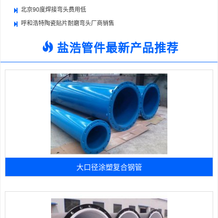
北京90度焊接弯头费用低
呼和浩特陶瓷贴片耐磨弯头厂商销售
盐浩管件最新产品推荐
大口径涂塑复合钢管