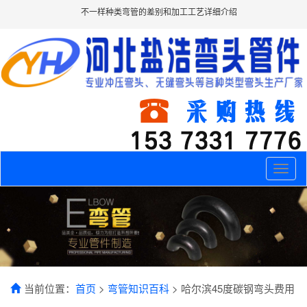
不一样种类弯管的差别和加工工艺详细介绍
Toggle
naviga
当前位置：
首页
>
弯管知识百科
> 哈尔滨45度碳钢弯头费用