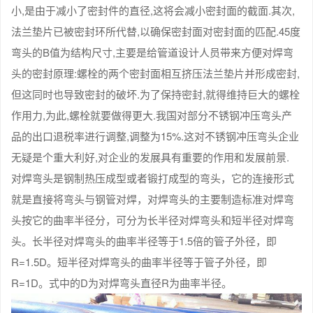
小,是由于减小了密封件的直径,这将会减小密封面的截面.其次,
法兰垫片已被密封环所代替,以确保密封面对密封面的匹配.45度
弯头的B值为结构尺寸,主要是给管道设计人员带来方便对焊弯
头的密封原理:螺栓的两个密封面相互挤压法兰垫片并形成密封,
但这同时也导致密封的破坏.为了保持密封,就得维持巨大的螺栓
作用力,为此,螺栓就要做得更大.我国对部分不锈钢冲压弯头产
品的出口退税率进行调整,调整为15%.这对不锈钢冲压弯头企业
无疑是个重大利好,对企业的发展具有重要的作用和发展前景.
对焊弯头是钢制热压成型或者锻打成型的弯头，它的连接形式
就是直接将弯头与钢管对焊，对焊弯头的主要制造标准对焊弯
头按它的曲率半径分，可分为长半径对焊弯头和短半径对焊弯
头。长半径对焊弯头的曲率半径等于1.5倍的管子外径，即
R=1.5D。短半径对焊弯头的曲率半径等于管子外径，即
R=1D。式中的D为对焊弯头直径R为曲率半径。