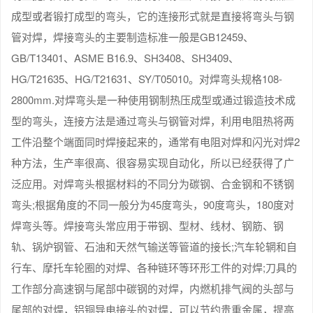
成型或者锻打成型的弯头，它的连接形式就是直接将弯头与钢
管对焊，焊接弯头的主要制造标准一般是GB12459、
GB/T13401、ASME B16.9、SH3408、SH3409、
HG/T21635、HG/T21631、SY/T05010。对焊弯头规格108-
2800mm.对焊弯头是一种使用钢制热压成型或通过锻造技术成
型的弯头，连接方法是通过弯头与钢管对焊，利用电阻热将两
工件沿整个端面同时焊接起来的，通常有电阻对焊和闪光对焊2
种方法，生产率很高、很容易实现自动化，所以已经获得了广
泛应用。对焊弯头根据材料的不同分为碳钢、合金钢和不锈钢
弯头;根据角度的不同一般分为45度弯头，90度弯头，180度对
焊弯头等。焊接弯头常应用于带钢、型材、线材、钢筋、钢
轨、锅炉钢管、石油和天然气输送等管道的接长;汽车轮辋和自
行车、摩托车轮圈的对焊、各种链环等环形工件的对焊;刀具的
工作部分高速钢与尾部中碳钢的对焊，内燃机排气阀的头部与
尾部的对焊，铝铜导电接头的对焊，可以节约贵重金属，提高