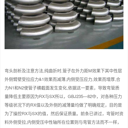
弯头剖析及注意方法,纯曲折时,管子在外力距M效果下其中性层
外侧臂壁受拉应力&1效果而减薄,内侧受压应力,效果而增厚,合
力N1和N2使管子横截面发生变化,依据这一要素，导致弯管质
量降低主要原因为RX与SX所以，GBJ235—82中，对各种压力
等级状况下的RX值以及外侧的减薄量均做了明确规定，目的是
为了操控RX与SX的值，然后保证质量。前条已讲过，弯管时资
料外侧受拉,内侧受压中性轴所在位置则与弯管方法而不一样，