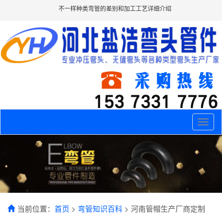
不一样种类弯管的差别和加工工艺详细介绍
Toggle
naviga
当前位置：
首页
>
弯管知识百科
> 河南管帽生产厂商定制