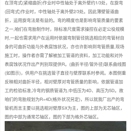
在顶弯式(紧缩曲折)作业时中性轴处于离外壁约1/3处，在旋弯
(回弯式)作业时，中性轴处于离外壁2/3处。因此薄壁管道曲
折，运用旋弯法是有益的。弯的精度也是影响弯管质量的要素
之一,咱们在弯胎制作时，除标准尺度需求操控在必定公役规模
时,一起也需求用户在运用时依据弯制管径挑选相应的弯管材自
身的可曲折功能与外表腐蚀状况，亦也许影响到弯管质量,现场
施工时，操作者亦需了解被加工管道的资料，加工功能和对外
表腐蚀状况作出产判别现提供R。(曲折半径/管外径)联系曲线图
(如图示)，供用户在挑选管子直径与壁厚联系时参阅。本图侧重
反映相对曲折半径，相对壁厚对弯管质量的影响，依据管道加
工的检验标准,冷弯的钢质管道为,中低压为4D、高压为5D。故
咱们的弯胎规划为R=4D(格外状况另定)，所以就我厂出产的弯
管机而言主要以挑选相对壁厚SX为主，图的上部为无芯轴区，
图的中部为通常芯轴区，图的下部为格外芯轴区。