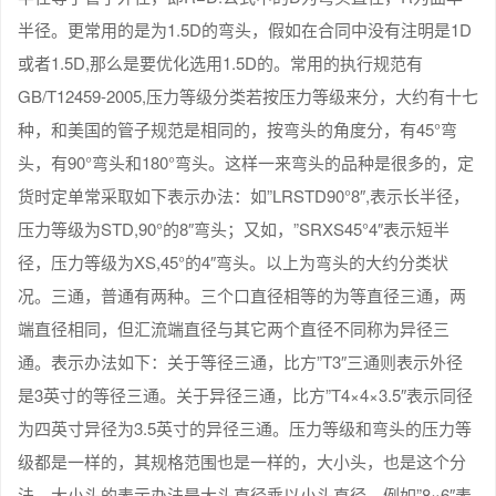
半径。更常用的是为1.5D的弯头，假如在合同中没有注明是1D
或者1.5D,那么是要优化选用1.5D的。常用的执行规范有
GB/T12459-2005,压力等级分类若按压力等级来分，大约有十七
种，和美国的管子规范是相同的，按弯头的角度分，有45°弯
头，有90°弯头和180°弯头。这样一来弯头的品种是很多的，定
货时定单常采取如下表示办法：如”LRSTD90°8″,表示长半径，
压力等级为STD,90°的8″弯头；又如，”SRXS45°4″表示短半
径，压力等级为XS,45°的4″弯头。以上为弯头的大约分类状
况。三通，普通有两种。三个口直径相等的为等直径三通，两
端直径相同，但汇流端直径与其它两个直径不同称为异径三
通。表示办法如下：关于等径三通，比方”T3″三通则表示外径
是3英寸的等径三通。关于异径三通，比方”T4×4×3.5″表示同径
为四英寸异径为3.5英寸的异径三通。压力等级和弯头的压力等
级都是一样的，其规格范围也是一样的，大小头，也是这个分
法。大小头的表示办法是大头直径乘以小头直径，例如”8×6″表