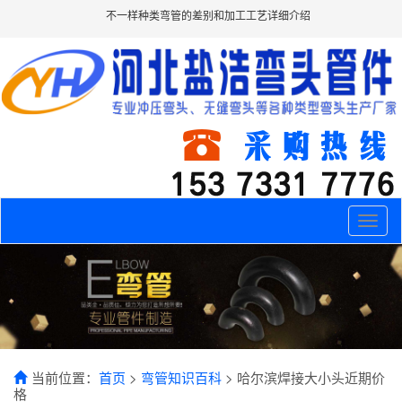
不一样种类弯管的差别和加工工艺详细介绍
Toggle
naviga
当前位置：
首页
>
弯管知识百科
> 哈尔滨焊接大小头近期价
格