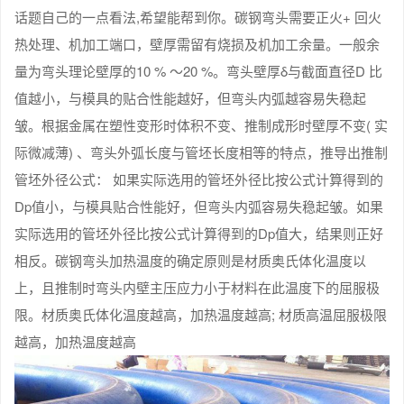
话题自己的一点看法,希望能帮到你。碳钢弯头需要正火+ 回火
热处理、机加工端口，壁厚需留有烧损及机加工余量。一般余
量为弯头理论壁厚的10 % ～20 %。弯头壁厚δ与截面直径D 比
值越小，与模具的贴合性能越好，但弯头内弧越容易失稳起
皱。根据金属在塑性变形时体积不变、推制成形时壁厚不变( 实
际微减薄) 、弯头外弧长度与管坯长度相等的特点，推导出推制
管坯外径公式： 如果实际选用的管坯外径比按公式计算得到的
Dp值小，与模具贴合性能好，但弯头内弧容易失稳起皱。如果
实际选用的管坯外径比按公式计算得到的Dp值大，结果则正好
相反。碳钢弯头加热温度的确定原则是材质奥氏体化温度以
上，且推制时弯头内壁主压应力小于材料在此温度下的屈服极
限。材质奥氏体化温度越高，加热温度越高; 材质高温屈服极限
越高，加热温度越高