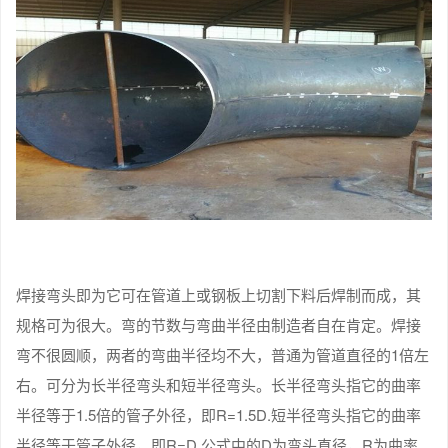
焊接弯头即为它可在管道上或钢板上切割下料后焊制而成，其
规格可为很大。弯的节数与弯曲半径由制造者自在肯定。焊接
弯不很圆顺，两者的弯曲半径均不大，普通为管道直径的1倍左
右。可分为长半径弯头和短半径弯头。长半径弯头指它的曲率
半径等于1.5倍的管子外径，即R=1.5D.短半径弯头指它的曲率
半径等于管子外径，即R=D.公式中的D为弯头直径，R为曲率