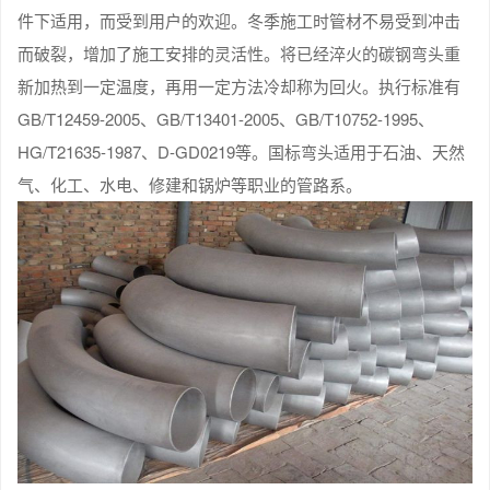
件下适用，而受到用户的欢迎。冬季施工时管材不易受到冲击
而破裂，增加了施工安排的灵活性。将已经淬火的碳钢弯头重
新加热到一定温度，再用一定方法冷却称为回火。执行标准有
GB/T12459-2005、GB/T13401-2005、GB/T10752-1995、
HG/T21635-1987、D-GD0219等。国标弯头适用于石油、天然
气、化工、水电、修建和锅炉等职业的管路系。