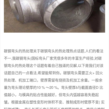
碳钢弯头的热处理关于碳钢弯头的热处理热点话题,人们的看法
不一,我碳钢弯头|国标弯头厂家凭借多年的丰富生产经验,对碳
钢弯头的热处理这个话题有着自己独道的见解,以下是我们对该
话题自己的一点看法,希望能帮到你。碳钢弯头需要正火+ 回火
热处理、机加工端口，壁厚需留有烧损及机加工余量。一般余
量为弯头理论壁厚的10 % ～20 %。弯头壁厚δ与截面直径D 比
值越小，与模具的贴合性能越好，但弯头内弧越容易失稳起
皱。根据金属在塑性变形时体积不变、推制成形时壁厚不变( 实