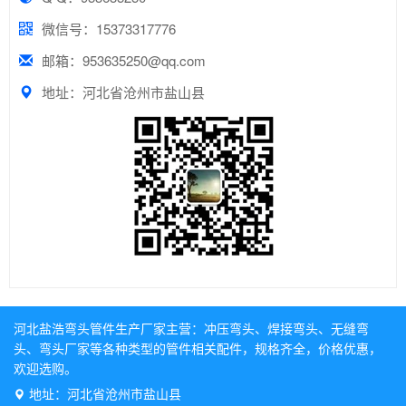
微信号：15373317776
邮箱：953635250@qq.com
地址：河北省沧州市盐山县
河北盐浩弯头管件生产厂家主营：
冲压弯头
、
焊接弯头
、
无缝弯
头
、
弯头厂家
等各种类型的管件相关配件，规格齐全，价格优惠，
欢迎选购。
地址：河北省沧州市盐山县