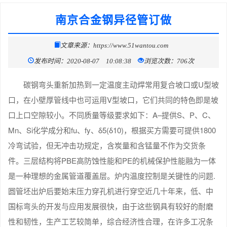
南京合金钢异径管订做
文章来源：https://www.51wantou.com
发布时间：2020-08-07 10:08:38
浏览次数：706次
碳钢弯头重新加热到一定温度主动焊常用复合坡口或U型坡
口，在小壁厚管线中也可运用V型坡口，它们共同的特色即是坡
口上口空隙较小。不同质量等级要求如下：A–提供S、P、C、
Mn、Si化学成分和fu、fy、δ5(δ10)，根据买方需要可提供1800
冷弯试验，但无冲击功规定，含炭量和含锰量不作为交货条
件。三层结构将PBE高防蚀性能和PE的机械保护性能融为一体
是一种理想的金属管道覆盖层。炉内温度控制是关键性的问题.
圆管坯出炉后要始末压力穿孔机进行穿空近几十年来，低、中
国标弯头的开发与应用发展很快，由于这些钢具有较好的耐磨
性和韧性，生产工艺较简单，综合经济性合理，在许多工况条