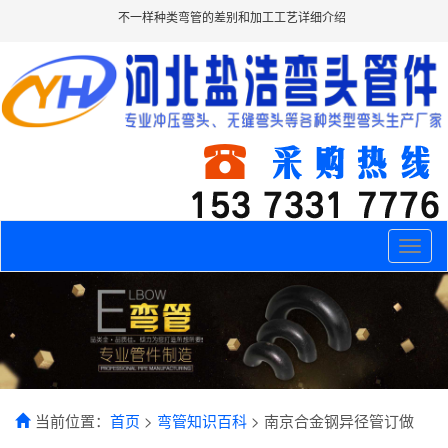
不一样种类弯管的差别和加工工艺详细介绍
Toggle
naviga
当前位置：
首页
>
弯管知识百科
> 南京合金钢异径管订做