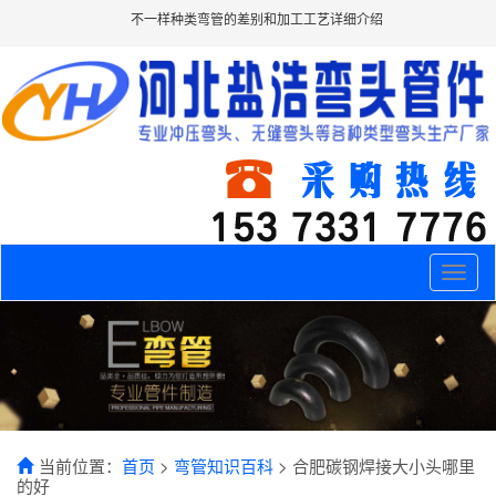
不一样种类弯管的差别和加工工艺详细介绍
Toggle
naviga
当前位置：
首页
>
弯管知识百科
> 合肥碳钢焊接大小头哪里
的好