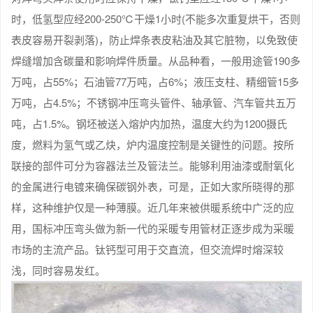
时，低氢型应经200-250℃干燥1小时(不能多次重复烘干，否则
表皮容易开裂剥落)，防止焊条表皮粘油及其它脏物，以免致使
焊缝增加含碳量和影响焊件质量。从品种看，一般用途管190多
万吨，占55%；石油管77万吨，占6%；液压支柱、精细管15多
万吨，占4.5%；不锈钢冲压弯头管件、轴承管、汽车管共五万
吨，占1.5%。钢坯被送入熔炉内加热，温度大约为1200摄氏
度，燃料为氢气或乙炔，炉内温度控制是关键性的问题。按所
联接的部件可分为容器法兰及管法兰。能够利用油漆或耐氧化
的金属进行电镀来确保碳钢外表，可是，正如大家所晓得的那
样，这种维护仅是一种薄膜。近几年来被供暖系统中广泛的应
用，国标冲压弯头做为新一代的采暖专用管材正逐步成为采暖
市场的主流产品。钛钙型可用于交直流，但交流焊时熔深较
浅，同时容易发红。