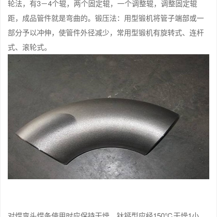
轮法，有3－4个辊，两个固定辊，一个调整辊，调整固定辊
距，成品管件就是弯曲的。锻压法：用型锻机将管子端部或一
部分予以冲伸，使管件外径减少，常用型锻机有旋转式、连杆
式、滚轮式。
对焊弯头焊条使用时应保持干燥，钛钙型应经150℃干燥1小