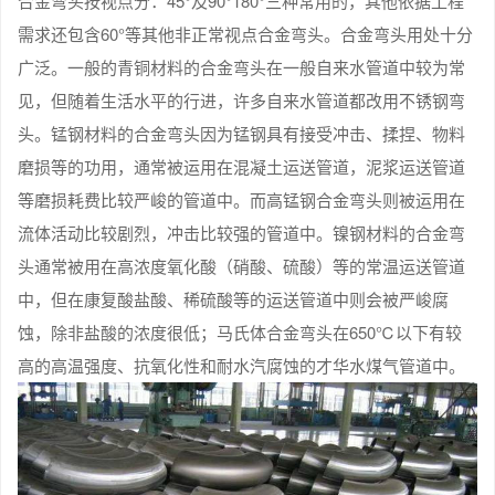
合金弯头按视点分：45°及90°180°三种常用的，其他依据工程
需求还包含60°等其他非正常视点合金弯头。合金弯头用处十分
广泛。一般的青铜材料的合金弯头在一般自来水管道中较为常
见，但随着生活水平的行进，许多自来水管道都改用不锈钢弯
头。锰钢材料的合金弯头因为锰钢具有接受冲击、揉捏、物料
磨损等的功用，通常被运用在混凝土运送管道，泥浆运送管道
等磨损耗费比较严峻的管道中。而高锰钢合金弯头则被运用在
流体活动比较剧烈，冲击比较强的管道中。镍钢材料的合金弯
头通常被用在高浓度氧化酸（硝酸、硫酸）等的常温运送管道
中，但在康复酸盐酸、稀硫酸等的运送管道中则会被严峻腐
蚀，除非盐酸的浓度很低；马氏体合金弯头在650℃以下有较
高的高温强度、抗氧化性和耐水汽腐蚀的才华水煤气管道中。