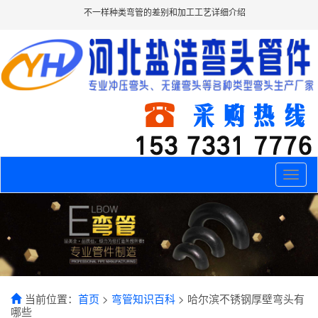
不一样种类弯管的差别和加工工艺详细介绍
Toggle
naviga
当前位置：
首页
>
弯管知识百科
> 哈尔滨不锈钢厚壁弯头有
哪些