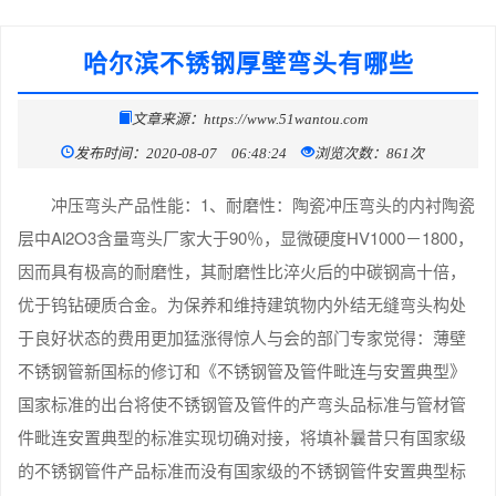
哈尔滨不锈钢厚壁弯头有哪些
文章来源：https://www.51wantou.com
发布时间：2020-08-07 06:48:24
浏览次数：861次
冲压弯头产品性能：1、耐磨性：陶瓷冲压弯头的内衬陶瓷
层中Al2O3含量弯头厂家大于90％，显微硬度HV1000－1800，
因而具有极高的耐磨性，其耐磨性比淬火后的中碳钢高十倍，
优于钨钻硬质合金。为保养和维持建筑物内外结无缝弯头构处
于良好状态的费用更加猛涨得惊人与会的部门专家觉得：薄壁
不锈钢管新国标的修订和《不锈钢管及管件毗连与安置典型》
国家标准的出台将使不锈钢管及管件的产弯头品标准与管材管
件毗连安置典型的标准实现切确对接，将填补曩昔只有国家级
的不锈钢管件产品标准而没有国家级的不锈钢管件安置典型标