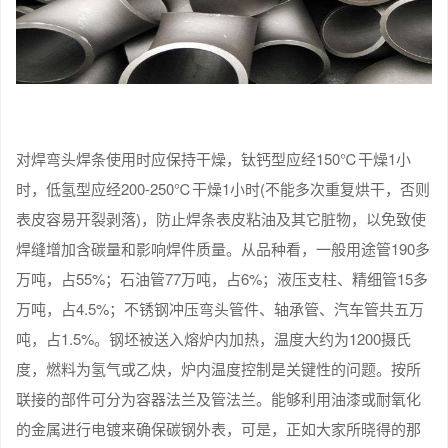
对焊弯头焊条使用时应保持干燥，钛钙型应经150℃干燥1小
时，低氢型应经200-250℃干燥1小时(不能多次重复烘干，否则
表皮容易开裂剥落)，防止焊条表皮粘油及其它脏物，以免致使
焊缝增加含碳量和影响焊件质量。从品种看，一般用途管190多
万吨，占55%；石油管77万吨，占6%；液压支柱、精细管15多
万吨，占4.5%；不锈钢冲压弯头管件、轴承管、汽车管共五万
吨，占1.5%。钢坯被送入熔炉内加热，温度大约为1200摄氏
度，燃料为氢气或乙炔，炉内温度控制是关键性的问题。按所
联接的部件可分为容器法兰及管法兰。能够利用油漆或耐氧化
的金属进行电镀来确保碳钢外表，可是，正如大家所晓得的那