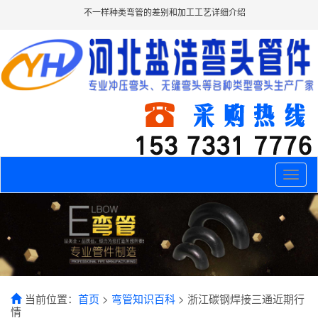
不一样种类弯管的差别和加工工艺详细介绍
Toggle
naviga
当前位置：
首页
>
弯管知识百科
> 浙江碳钢焊接三通近期行
情