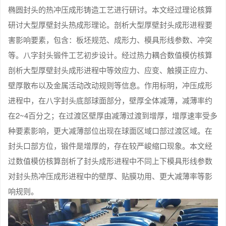
椭圆封头的热冲压成形铸造工艺进行研讨。本文经过理论核算
研讨大型厚壁封头热成形理论。剖析大型厚壁封头成形进程要
害影响要素，包含：板坯规范、成形力、模具形线参数、冲突
等。八字封头锻件工艺初步设计。经过热力耦合数值模仿核算
剖析大型厚壁封头成形进程中等效应力、应变、触摸正应力、
壁厚散布以及金属活动改动规则等信息。作用标明，冲压成形
进程中，在八字封头底部球面部分，壁厚全体减薄，减薄率约
在2~4百分之；在过渡区壁厚由减薄过渡到增厚，增厚速率受多
种要素影响，更大减薄部位出现在球面区域口部过渡区域。在
封头口部方位，锻件是增厚的，存在较严峻缩口现象。本文经
过数值模仿核算剖析了封头成形进程中不同上下模具形线参数
对封头热冲压成形进程中的壁厚、贴膜功用、更大减薄率等影
响规则。