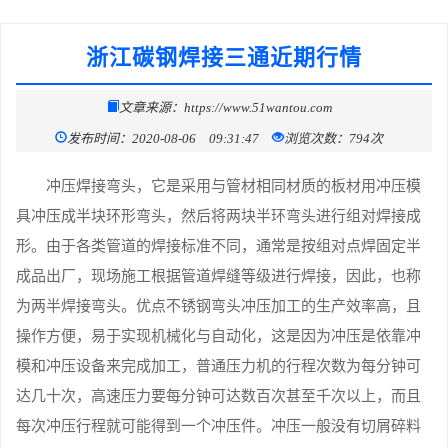
浙江碳钢焊接三通近期行情
文章来源：https://www.51wantou.com
发布时间：2020-08-06 09:31:47
浏览次数：794次
冲压焊接弯头，它是采用与管材相同材质的板材用冲压模
具冲压成半块环形弯头，然后将两块半环弯头进行组对焊接成
形。由于各类管道的焊接标准不同，通常是按组对点焊固定半
成品出厂，现场施工根据管道焊缝等级进行焊接，因此，也称
为两半焊接弯头。优点不锈钢弯头冲压加工的生产效率高，且
操作方便，易于实现机械化与自动化，这是因为冲压是依靠冲
模和冲压设备来完成加工，普通压力机的行程次数为每分钟可
达几十次，高速压力要每分钟可达数百次甚至千次以上，而且
每次冲压行程就可能得到一个冲压件。冲压一般没有切屑碎料