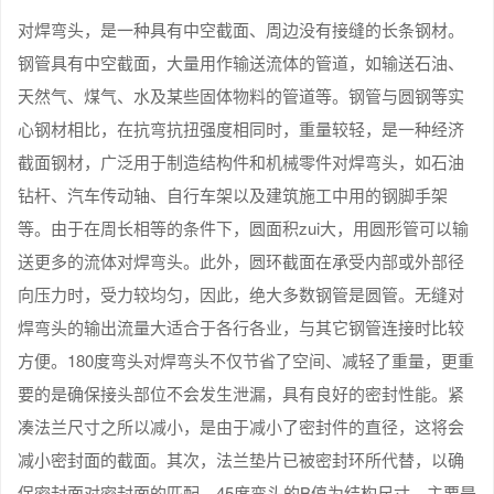
对焊弯头，是一种具有中空截面、周边没有接缝的长条钢材。
钢管具有中空截面，大量用作输送流体的管道，如输送石油、
天然气、煤气、水及某些固体物料的管道等。钢管与圆钢等实
心钢材相比，在抗弯抗扭强度相同时，重量较轻，是一种经济
截面钢材，广泛用于制造结构件和机械零件对焊弯头，如石油
钻杆、汽车传动轴、自行车架以及建筑施工中用的钢脚手架
等。由于在周长相等的条件下，圆面积zui大，用圆形管可以输
送更多的流体对焊弯头。此外，圆环截面在承受内部或外部径
向压力时，受力较均匀，因此，绝大多数钢管是圆管。无缝对
焊弯头的输出流量大适合于各行各业，与其它钢管连接时比较
方便。180度弯头对焊弯头不仅节省了空间、减轻了重量，更重
要的是确保接头部位不会发生泄漏，具有良好的密封性能。紧
凑法兰尺寸之所以减小，是由于减小了密封件的直径，这将会
减小密封面的截面。其次，法兰垫片已被密封环所代替，以确
保密封面对密封面的匹配。45度弯头的B值为结构尺寸，主要是