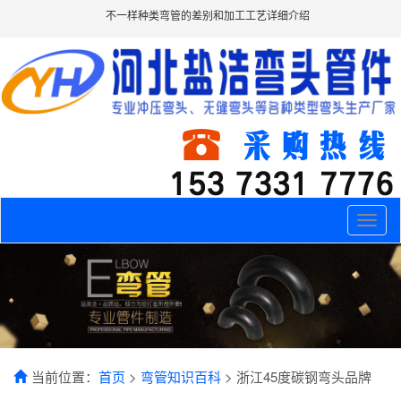
不一样种类弯管的差别和加工工艺详细介绍
Toggle
naviga
当前位置：
首页
>
弯管知识百科
> 浙江45度碳钢弯头品牌