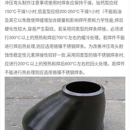
冲压弯头制作注意事项使用时焊条应保持干燥，钛钙型应经
150℃干燥1小时,低氢型应经200-250℃干燥1小时（不能粘油
及其它以免致使焊缝增加含碳量和影响焊件质和力学性能,焊后
硬化性较大,容易产生裂纹。若采用同类型的焊条焊接，必须进
行300℃以上的预热和焊后700℃左右的缓冷处理。若焊件不能
进行焊后热处理,则应选用铬镍不锈钢焊条。为改善冲压弯头耐
蚀性稳定性元素焊接性较好一些,采用同类型的铬不锈钢焊条时,
应进行200℃以上的预热和焊后800℃左右的回火处理。若焊件
不能进行热处理则应选用铬镍不锈钢焊条。