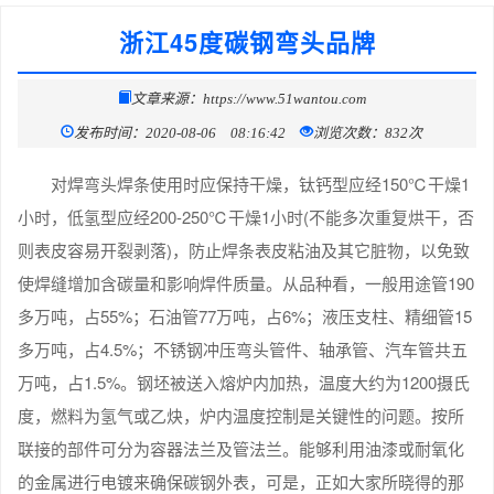
浙江45度碳钢弯头品牌
文章来源：https://www.51wantou.com
发布时间：2020-08-06 08:16:42
浏览次数：832次
对焊弯头焊条使用时应保持干燥，钛钙型应经150℃干燥1
小时，低氢型应经200-250℃干燥1小时(不能多次重复烘干，否
则表皮容易开裂剥落)，防止焊条表皮粘油及其它脏物，以免致
使焊缝增加含碳量和影响焊件质量。从品种看，一般用途管190
多万吨，占55%；石油管77万吨，占6%；液压支柱、精细管15
多万吨，占4.5%；不锈钢冲压弯头管件、轴承管、汽车管共五
万吨，占1.5%。钢坯被送入熔炉内加热，温度大约为1200摄氏
度，燃料为氢气或乙炔，炉内温度控制是关键性的问题。按所
联接的部件可分为容器法兰及管法兰。能够利用油漆或耐氧化
的金属进行电镀来确保碳钢外表，可是，正如大家所晓得的那