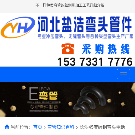
不一样种类弯管的差别和加工工艺详细介绍
Toggle
naviga
当前位置：
首页
>
弯管知识百科
> 长沙45度碳钢弯头电话