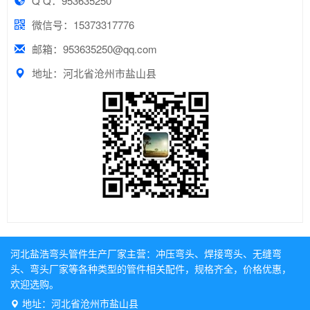
Q Q：953635250
微信号：15373317776
邮箱：953635250@qq.com
地址：河北省沧州市盐山县
河北盐浩弯头管件生产厂家主营：
冲压弯头
、
焊接弯头
、
无缝弯
头
、
弯头厂家
等各种类型的管件相关配件，规格齐全，价格优惠，
欢迎选购。
地址：河北省沧州市盐山县