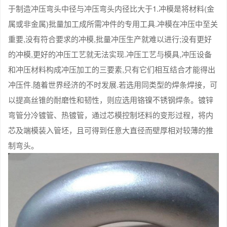
于制造冲压弯头中径与冲压弯头内径比大于1.冲模是将材料(金
属或非金属)批量加工成所需冲件的专用工具.冲模在冲压中至关
重要,没有符合要求的冲模,批量冲压生产就难以进行;没有更好
的冲模,更好的冲压工艺就无法实现.冲压工艺与模具,冲压设备
和冲压材料构成冲压加工的三要素,只有它们相互结合才能得出
冲压件.随着世界经济的不时发展.若选用同类型的焊条焊接，可
以提高丝锥的耐磨性和韧性，则应选用铬镍不锈钢焊条。镀锌
弯管分冷镀管、热镀管，通过芯模控制坯料的变形过程，将内
芯及端模装入管坯，且可得到任意大直径而壁厚相对较薄的推
制弯头。