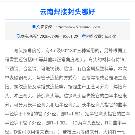
云南焊接封头哪好
文章来源：https://www.51wantou.com
发布时间：2020-08-06 05:01:29
浏览次数：854次
弯头按角度分，有45°及90°180°三种常用的，另外根据工
程需要还包括60°等其他非正常角度弯头。弯头的材料有铸铁、
不锈钢、合金钢、可煅铸铁、碳钢、有色金属及塑料等。本次
单表碳钢弯头，与管子连接的方式有：直接焊接或者是法兰连
接、螺纹连接及承插式连接等。按照生产工艺可分为：焊接弯
头、冲压弯头、铸造弯头等。碳钢弯头首先按它的曲率半径来
分，可分为长半径弯头和短半径弯头。长半径弯头指它的曲率
半径等于1.5倍的管子外径，即R=1.5D。短半径弯头指它的曲率
半径等于管子外径，即R=1.0D。（D为弯头直径，R为曲率半
径。D也可以用倍来表示。）若按压力等级来分，大约有十七