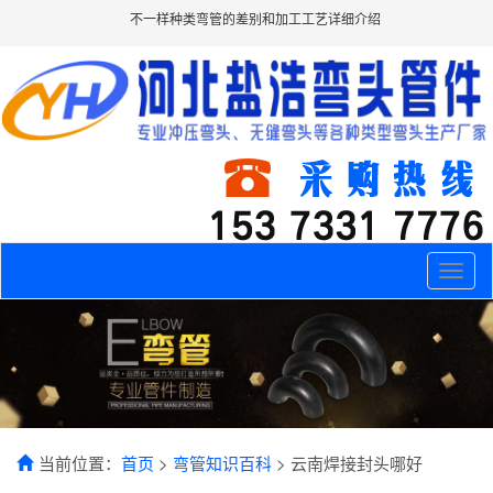
不一样种类弯管的差别和加工工艺详细介绍
Toggle
naviga
当前位置：
首页
>
弯管知识百科
> 云南焊接封头哪好