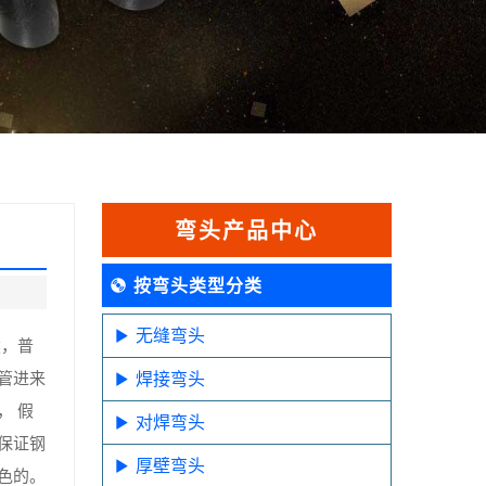
弯头产品中心
按弯头类型分类
无缝弯头
然，普
管进来
焊接弯头
， 假
对焊弯头
保证钢
厚壁弯头
色的。