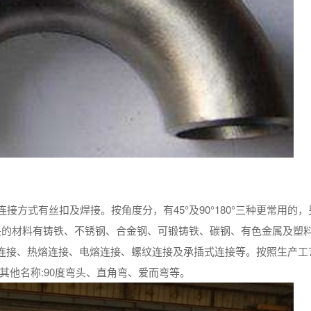
方式有丝扣及焊接。按角度分，有45°及90°180°三种更常用的，
弯头的材料有铸铁、不锈钢、合金钢、可锻铸铁、碳钢、有色金属及塑
兰连接、热熔连接、电熔连接、螺纹连接及承插式连接等。按照生产工
其他名称:90度弯头、直角弯、爱而弯等。