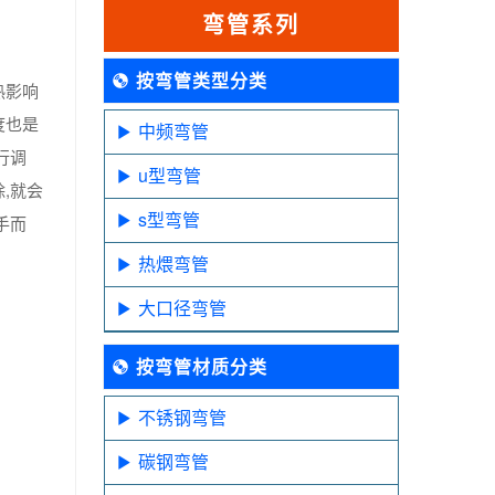
弯管系列
按弯管类型分类
热影响
度也是
中频弯管
行调
u型弯管
,就会
s型弯管
手而
热煨弯管
大口径弯管
按弯管材质分类
不锈钢弯管
碳钢弯管