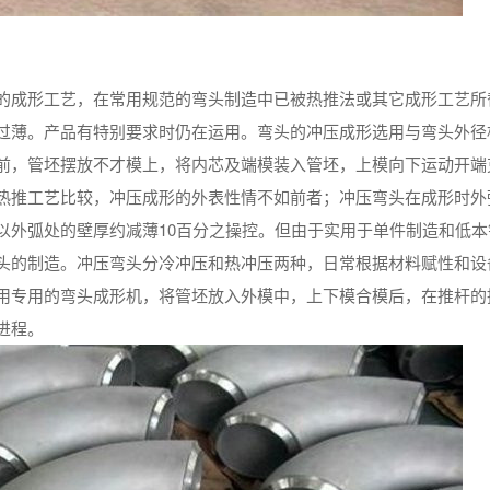
的成形工艺，在常用规范的弯头制造中已被热推法或其它成形工艺所
过薄。产品有特别要求时仍在运用。弯头的冲压成形选用与弯头外径
前，管坯摆放不才模上，将内芯及端模装入管坯，上模向下运动开端
热推工艺比较，冲压成形的外表性情不如前者；冲压弯头在成形时外
以外弧处的壁厚约减薄10百分之操控。但由于实用于单件制造和低本
头的制造。冲压弯头分冷冲压和热冲压两种，日常根据材料赋性和设
用专用的弯头成形机，将管坯放入外模中，上下模合模后，在推杆的
进程。