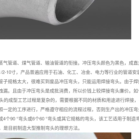
蒸气管道、煤气管道、输油管道的衔接。冲压弯头颜色为黑色，成直
/2-10寸，产品普遍应用于石油、化工、冶金、电力等行业的管道安
管子规格太大，很难买到废品冲压弯头，只能运用焊接弯头。由于焊
蚀漏。且由于冲压弯头是成批消费，所以价钱上较焊接弯头廉价。如
弯头的成型工艺过程是复杂的，需要根据不同的材质和用途进行焊接，
照一定的工序进行，严格遵守相应的流程过程，否则生产出的冲压弯
个90 °弯头或6个60 °弯头或其它规格的弯头，该工艺适用于制造
头，是目前制造大型推制弯头的理想方法。