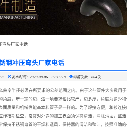
压弯头厂家电话
锈钢冲压弯头厂家电话
com
发布时间：2020-08-06 02:16:18
浏览次数：804次
那么曲率半径必须在所要求的公差范围之内。由于这些管件大多数用于
的角度，带一定的边，这一项要求也比较严，边多厚，角度为多少和
表面质量和机械性能基本和管子是一样的。为了焊接方便，和被连接
应作按期检查，常常对外露的加工表面须保持清洁，清除污垢，整洁
常保持不锈钢弯管的干燥和透风，保持器的清洁和整洁，按照准确的