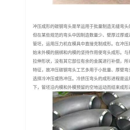
冲压成形的碳钢弯头是早运用于批量制造无缝弯头
但在某些规范的弯头中因制造数量少、壁厚过厚或
管坯，运用压力机在模具中直接克制成形。在冲压
始末外模的捆绑和内模的坚持作用使弯头成形。与
拉伸形状，没有其它部位有余的金属进行补偿，所
特征，故冲压碳钢弯头工艺多用于小批量、厚壁弯
选择冷冲压或热冲压。冷挤压弯头的成形进程是运
下，管坯沿内模和外模预留的空地运动而结束成形