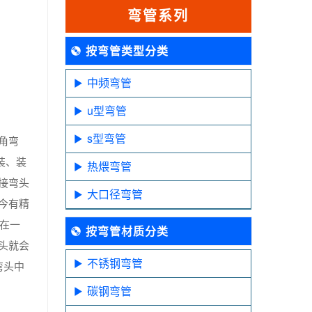
弯管系列
按弯管类型分类
中频弯管
u型弯管
s型弯管
角弯
装、装
热煨弯管
接弯头
大口径弯管
今有精
在一
按弯管材质分类
头就会
不锈钢弯管
弯头中
碳钢弯管