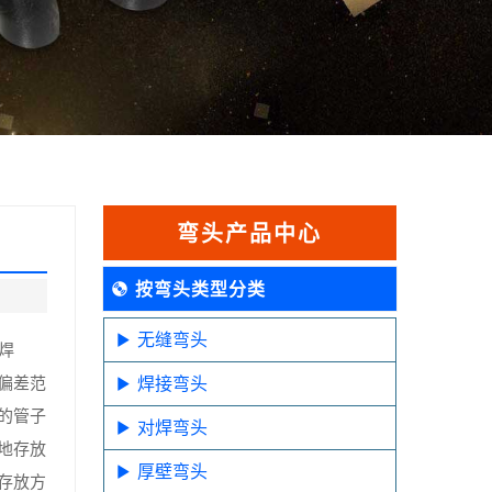
弯头产品中心
按弯头类型分类
无缝弯头
焊
偏差范
焊接弯头
的管子
对焊弯头
地存放
厚壁弯头
存放方