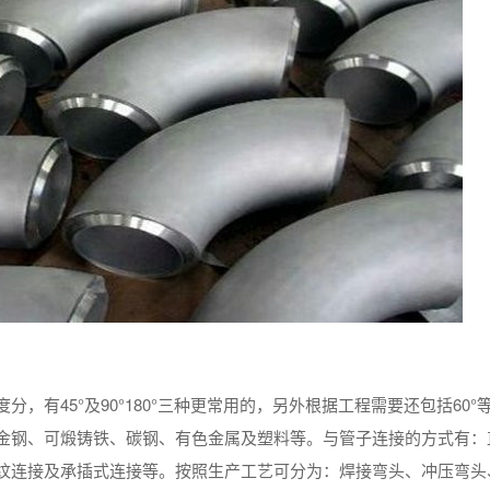
有45°及90°180°三种更常用的，另外根据工程需要还包括60°
金钢、可煅铸铁、碳钢、有色金属及塑料等。与管子连接的方式有：
纹连接及承插式连接等。按照生产工艺可分为：焊接弯头、冲压弯头