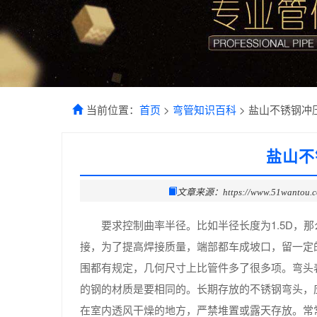
当前位置：
首页
>
弯管知识百科
> 盐山不锈钢冲
盐山不
文章来源：https://www.51wantou.
要求控制曲率半径。比如半径长度为1.5D，
接，为了提高焊接质量，端部都车成坡口，留一定
围都有规定，几何尺寸上比管件多了很多项。弯头
的钢的材质是要相同的。长期存放的不锈钢弯头，
在室内透风干燥的地方，严禁堆置或露天存放。常