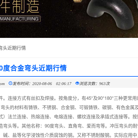
金弯头近期行情
90度合金弯头近期行情
com
发布时间：2020-08-06 02:06:17
浏览次数：963次
连接方式有丝扣及焊接。按角度分，有45°及90°180°三种更常用
头。弯头的材料有铸铁、不锈钢、合金钢、可锻铸铁、碳钢、有色金属
式）法兰连接、热熔连接、电熔连接、螺纹连接及承插式连接等。按
造弯头等。其他名称：90度弯头、直角弯、爱而弯等。冲压弯头的耐
、碱、盐等化学浸蚀性介质腐蚀的钢。又称不锈耐酸钢。实际应用中