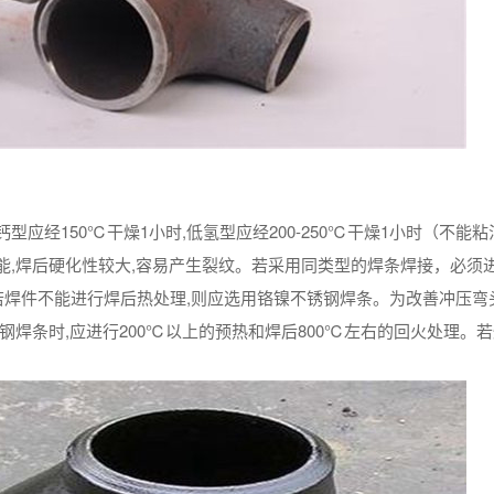
应经150℃干燥1小时,低氢型应经200-250℃干燥1小时（不能粘
能,焊后硬化性较大,容易产生裂纹。若采用同类型的焊条焊接，必须
。若焊件不能进行焊后热处理,则应选用铬镍不锈钢焊条。为改善冲压弯
钢焊条时,应进行200℃以上的预热和焊后800℃左右的回火处理。