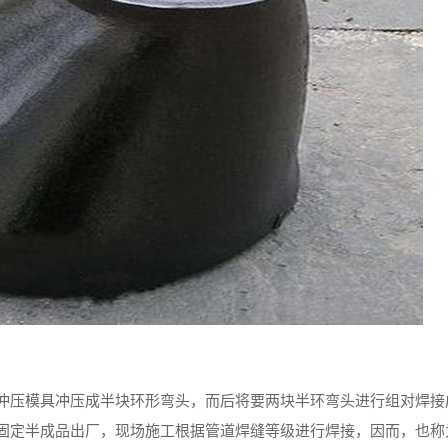
冲压模具冲压成半块环形弯头，而后将要两块半环弯头进行组对焊接
固定半成品出厂，现场施工根据管道焊缝等级进行焊接，因而，也称