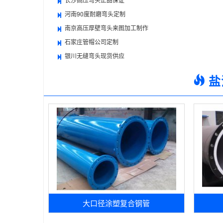
河南90度耐磨弯头定制
南京高压厚壁弯头来图加工制作
石家庄管帽公司定制
银川无缝弯头现货供应
盐
大口径涂塑复合钢管