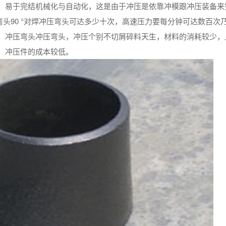
，易于完结机械化与自动化，这是由于冲压是依靠冲模跟冲压装备来
弯头90 °对焊冲压弯头可达多少十次，高速压力要每分钟可达数百次
。冲压弯头冲压弯头，冲压个别不切屑碎料天生，材料的消耗较少，
，冲压件的成本较低。