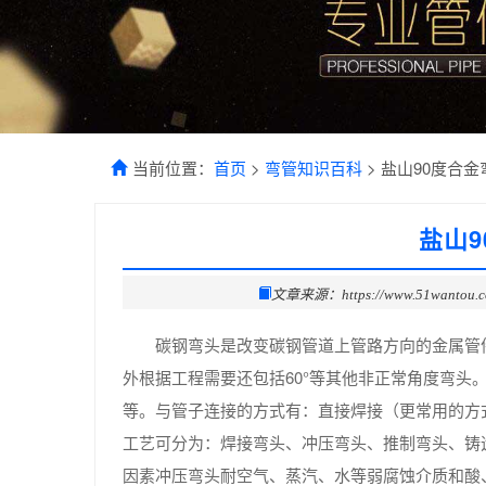
当前位置：
首页
>
弯管知识百科
> 盐山90度合
盐山
文章来源：https://www.51wantou.
碳钢弯头是改变碳钢管道上管路方向的金属管件。
外根据工程需要还包括60°等其他非正常角度弯
等。与管子连接的方式有：直接焊接（更常用的方
工艺可分为：焊接弯头、冲压弯头、推制弯头、铸
因素冲压弯头耐空气、蒸汽、水等弱腐蚀介质和酸