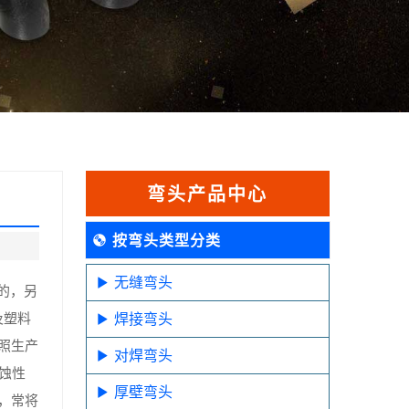
弯头产品中心
按弯头类型分类
无缝弯头
的，另
及塑料
焊接弯头
照生产
对焊弯头
蚀性
厚壁弯头
，常将