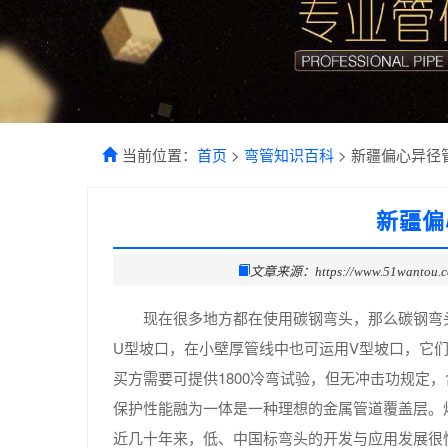
当前位置：
首页
>
弯管知识百科
> 新疆偏心异径
新疆偏
文章来源：https://www.51wantou.
现在很多地方都在使用碳钢弯头，那么碳钢弯
U型坡口，在小壁厚管线中也可运用V型坡口，它
买方需要可提供1800冷弯试验，但无冲击功规定
保护性能融为一体是一种理想的金属管道覆盖层。
近几十年来，低、中国标弯头的开发与应用发展很