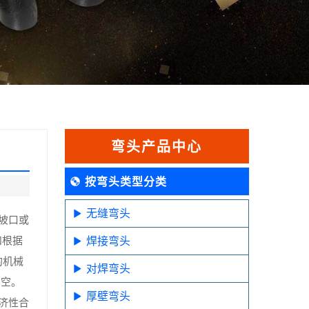
弯头产品中心
按弯头类型分类
无缝弯头
坡口或
和根据
焊接弯头
的机械
对焊弯头
穿空。
厚壁弯头
济性合