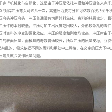
于完毕机械化与自动化，这是由于冲压是依托冲模和冲压设备来完毕
90 °对焊冲压弯头可达几十次，高速压力要每分钟可达数百次乃至千
压弯头冲压弯头，冲压普通没有切屑碎料生成，资料的耗费较少，且
冲压件的本钱较低。冲压可加工出尺度范围较大，外形较杂乱的零件
压时资料的冷变形硬化效应，冲压的强度和刚度均较高。冲压时由于
件的表面质量，而模具的寿数普通较长，所以冲压的质量安稳，互换
程是杂乱的，需求依据不同的质料和用处中止焊接，在必定的压力下中
压弯头就会发作质量问题。