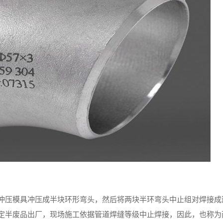
冲压模具冲压成半块环形弯头，然后将两块半环弯头中止组对焊接成
定半废品出厂，现场施工依据管道焊缝等级中止焊接，因此，也称为