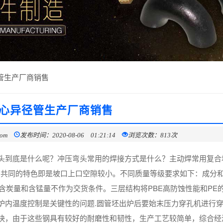
管生产厂商销售
心异径管生产厂商销售
com
发布时间：2020-08-06 01:21:14
浏览次数：813次
头到底是什么呢？冲压弯头常用的焊接方式是什么？主动焊常用复合
们共同的特色即是坡口上口空隙较小。不同质量等级要求如下：成分
，含炭量和含锰量不作为交货条件。三层结构将PBE高防蚀性能和PE
炉内温度控制是关键性的问题.圆管坯出炉后要始末压力穿孔机进行
快，由于这些钢具有较好的耐磨性和韧性，生产工艺较简单，综合经