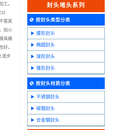
加工。
封头堵头系列
次以
按封头类型分类
不需其
，如小
蝶形封头
模具确
椭圆封头
性好，
止逐步
球形封头
锥形封头
按封头材质分类
不锈钢封头
碳钢封头
合金钢封头