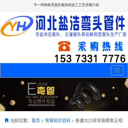
不一样种类弯管的差别和加工工艺详细介绍
Toggle
naviga
当前位置：
首页
>
弯管知识百科
> 新疆大口径弯管哪家正规