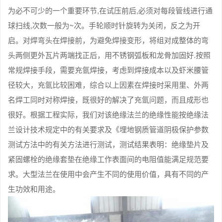
为必不可少的一个重要环节,在试压前后,必须对每段管线进行通
球扫线,次数一般为~次。手轮顺时针旋转为关闭，反之为开
启。对焊弯头在焊接前，为避免焊接变形，将组对成整体的弯
头两侧更外瓦片两端找正后，用不锈钢弧板和龙骨加固好.按照
常规焊接手段，需要充氩焊接，考虑到焊接成本以及虾米腰管
径较大，充氩比较困难，综合以上因素在焊接时采用里、外两
名焊工同时对称焊接，既很好的解决了充氩问题，而且成形也
很好。根据工程实际，我们对该绝缘法兰的绝缘性能按绝缘法
兰设计技术规定中的有关要求及《埋地钢质管道阴极保护参数
测试方法中的有关方法进行测试，测试结果表明：绝缘垫片及
紧固螺栓的绝缘套垫在绝缘工作表面间的电阻值能满足规范要
求。大型法兰在使用中会产生不同的使用价值，具有不同的产
生功效和用途。