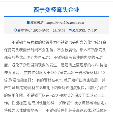
西宁变径弯头企业
文章来源：https://www.51wantou.com
发布时间：2020-08-05 23:16:06
浏览次数：740次
不锈钢弯头强劲的腐蚀能力不锈钢弯头所含的化学成分会
保持弯头表面长时间不会生锈，不会被腐蚀。那么不锈钢弯头
都有哪些优点呢?.内壁光洁： 不锈钢弯头管件的内壁的光洁
度，避免了杂质凝聚现象的发生，是建筑上更理想的材料.抗拉
伸强度高： 抗拉伸强度大于530n/㎡要高出一般水管材料2-10
倍.耐温性能良好： 有的管材在40℃就开始析出有害物质，并
产生异味;有的管材在温度用下内壁腐蚀速度很快，缩短了管件
的使用年限。不锈钢可以在 -270~400℃的温度下长期安全工
作，性能稳定.耐磨损性能超群： 如果管件被水流轻易地侵削，
将成为人体健康地杀手。不锈钢管件能经受高达20米/秒流体环