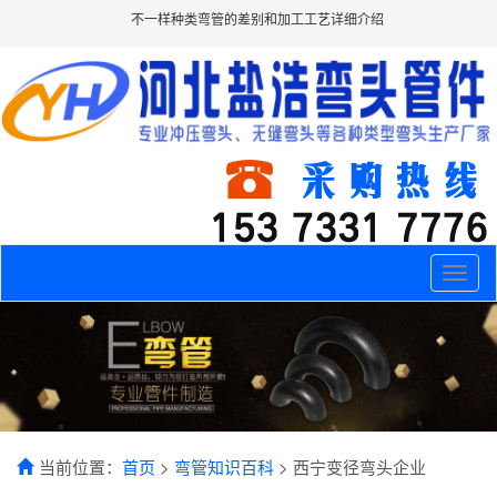
不一样种类弯管的差别和加工工艺详细介绍
Toggle
naviga
当前位置：
首页
>
弯管知识百科
> 西宁变径弯头企业