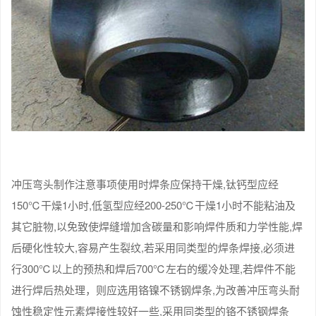
冲压弯头制作注意事项使用时焊条应保持干燥,钛钙型应经
150℃干燥1小时,低氢型应经200-250℃干燥1小时不能粘油及
其它脏物,以免致使焊缝增加含碳量和影响焊件质和力学性能,焊
后硬化性较大,容易产生裂纹,若采用同类型的焊条焊接,必须进
行300℃以上的预热和焊后700℃左右的缓冷处理,若焊件不能
进行焊后热处理，则应选用铬镍不锈钢焊条,为改善冲压弯头耐
蚀性稳定性元素焊接性较好一些,采用同类型的铬不锈钢焊条