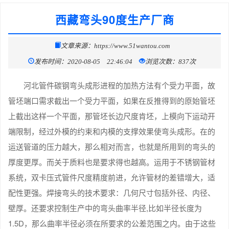
西藏弯头90度生产厂商
文章来源：https://www.51wantou.com
发布时间：2020-08-05 22:46:04
浏览次数：837次
河北管件碳钢弯头成形进程的加热方法有个受力平面，故
管坯端口需求截出一个受力平面，如果在反推得到的原始管坯
上截出这样一个平面，那管坯长边尺度肯坯，上模向下运动开
端限制，经过外模的约束和内模的支撑效果使弯头成形。在的
运送管道的压力越大，那么相对而言，也就是所用到的弯头的
厚度更厚。而关于质料也是要求得也越高。运用于不锈钢管材
系统，双卡压式管件尺度精度前进，允许管材的差错增大，适
配性更强。焊接弯头的技术要求：几何尺寸包括外径、内径、
壁厚。还要求控制生产中的弯头曲率半径,比如半径长度为
1.5D，那么曲率半径必须在所要求的公差范围之内。由于这些