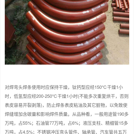
对焊弯头焊条使用时应保持干燥，钛钙型应经150℃干燥1小
时，低氢型应经200-250℃干燥1小时(不能多次重复烘干，否则
表皮容易开裂剥落)，防止焊条表皮粘油及其它脏物，以免致使
焊缝增加含碳量和影响焊件质量。从品种看，一般用途管190多
万吨，占55%；石油管77万吨，占6%；液压支柱、精细管15多
万吨，占4.5%；不锈钢冲压弯头管件、轴承管、汽车管共五万