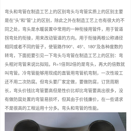
弯头和弯管在制造工艺上的区别弯头与弯管实质上的区别主要
是在”头”和”管”上的区别，除此之外在制造工艺上也有很大的不
同之处，弯头是水暖装置中常用的一种衔接用管件，用于管道
拐弯处的衔接，用来改动管道的方向。用于衔接两根公称通径
相同或者不同的管子，使管路作90°、45°、180°及各种度数的
转弯，下面扼要引见一下弯头与弯管在制造工艺上的区别：弯
头相对弯管来说比拟短。R=1倍到2倍的是弯头，再大的倍数就
叫弯管。冷弯管能够用现成的直管用弯管机弯制，一次性竣工
还不用二次防腐。但弯头要厂家定做，要做防腐，订货周期
长，弯头价钱比弯管要高但是性价比却比弯管要高出很多，没
有做防腐处置的弯管易损坏，但其由于价钱廉价，在一些请求
不是很高的工程运用十分多。弯头和弯管的性能。