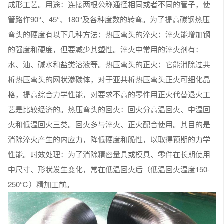
成形工艺。用途：连接两根公称通径相同或者不同的管子，使
管路作90°、45°、180°及各种度数的转弯。为了提高碳钢热压
弯头的硬度有以下几种方法：热压弯头的淬火：淬火能增加钢
的强度和硬度，但要减少其塑性。淬火中常用的淬火剂有：
水、油、碱水和盐类溶液等。热压弯头的正火：它能消除过共
析热压弯头的网状渗碳体，对于亚共析热压弯头正火可细化晶
格，提高综合力学性能，对要求不高的零件用正火代替退火工
艺是比较经济的。热压弯头的回火：回火分高温回火、中温回
火和低温回火三类。回火多与淬火、正火配合使用。其目的是
消除淬火产生的内应力，降低硬度和脆性，以取得预期的力学
性能。时效处理：为了消除精密量具或模具、零件在长期使用
中尺寸、形状发生变化，常在低温回火后（低温回火温度150-
250℃）精加工前。