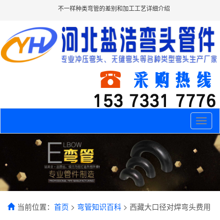
不一样种类弯管的差别和加工工艺详细介绍
Toggle
naviga
当前位置：
首页
>
弯管知识百科
> 西藏大口径对焊弯头费用