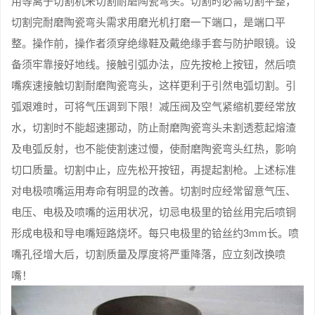
用等离子切割机来切割耐磨陶瓷弯头。切割时必需切割平整，
切割完耐磨陶瓷弯头需求用磨光机打磨一下端口，是端口平
整。操作前，操作者须穿绝缘鞋及戴绝缘手套与防护眼镜。设
备须牢靠接好地线。接触引弧办法，应先按枪上按钮，然后喷
嘴疾速接触切割耐磨陶瓷弯头，这样更利于引然电弧切割。引
弧艰难时，可将气压调到下限！减压阀及空气紧缩机要经常放
水，切割时不能超速挪动，防止耐磨陶瓷弯头未割透惹起熔渣
及电弧反射，也不能使割速过慢，使耐磨陶瓷弯头红热，影响
切口质量。切割中止，应先松开按钮，再提起割枪。上述标准
对电极喷嘴运用寿命有明显的改善。切割时应经常留意气压、
电压、电极及喷嘴的运用状况，切忌电极里的铪丝用完后喷铜
形成电极和导电嘴短路烧坏。每只电极里的铪丝约3mm长。喷
嘴孔径增大后，切割质量及厚度将严重降落，应立刻改换喷
嘴！