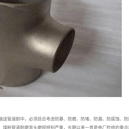
输送管道耐中，必须综合考虑防暴、防磨、防堵、防漏、防腐蚀、防
，煤粉管道耐磨弯头磨损特别严重，长期以来一直是电厂检修的重点