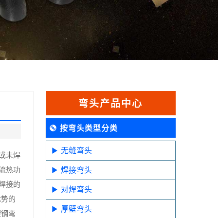
弯头产品中心
按弯头类型分类
无缝弯头
或未焊
流热功
焊接弯头
焊接的
对焊弯头
优势的
厚壁弯头
碳钢弯