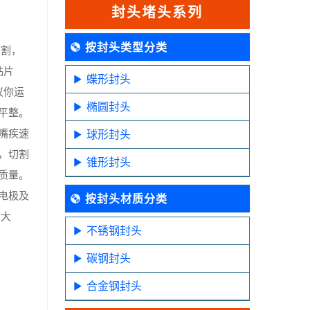
封头堵头系列
按封头类型分类
切割，
贴片
蝶形封头
议你运
椭圆封头
平整。
嘴疾速
球形封头
，切割
锥形封头
质量。
电极及
按封头材质分类
增大
不锈钢封头
碳钢封头
合金钢封头