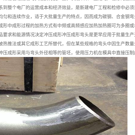
系到整个电厂的运营成本和经济效益，是新建电厂工程和检修中必须
均匀和连续作业，适于大批量生产的特点，因而成为碳钢、合金钢弯
成形中成形过程的加热方式有中频或高频感应加热加热圈可为多圈或
品要求和能源情况决定冲压成形冲压成形弯头是更早应用于批量生产
被热推法或其它成形工艺所替代，但在某些规格的弯头中因生产数量
冲压成形采用与弯头外径相等的管坯，使用压力机在模具中直接压制