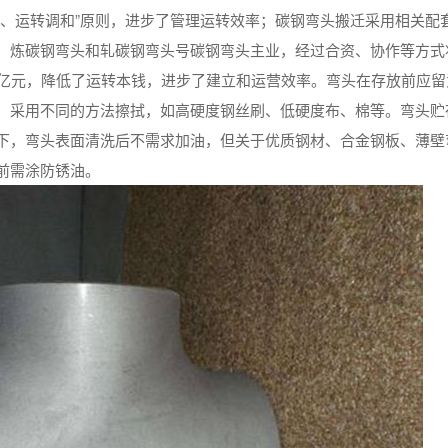
效、运转调和”原则，进步了管理运转效率；碳钢弯头搬迁采用相关配
、炼碳钢弯头和轧碳钢弯头号碳钢弯头主业，经过合资、协作等方式
多亿元，降低了运转本钱，进步了建立和运营效率。弯头在存放前应留
，采用不同的方法擦拭，如高硬度钢丝刷、低硬度布、棉等。弯头贮
下，弯头表面清洗后不需求加油，但关于优质钢材、合金钢板、薄壁
前需涂防锈油。