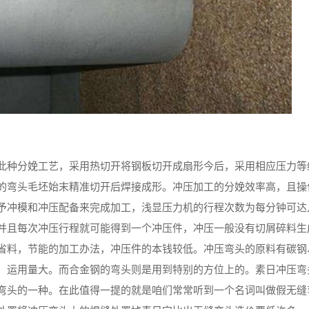
此种分娩工艺，采用热切开将钢板切开成扇形今后，采用相应压力等
的弯头毛坯始末精准切开后焊接成形。冲压加工的分娩效率高，且操
予冲模和冲压配备来完成加工，浅显压力机的行程次数为每分钟可达
并且每次冲压行程就可能得到一个冲压件，冲压一般没有切屑碎料生
省料，节能的加工办法，冲压件的本钱较低。冲压弯头的原料有碳钢
，运用量大。而合金钢的弯头则是用到特别的方位上的。素日冲压弯
弯头的一种。在此值得一提的就是咱们常常听到一个名词叫做假无缝