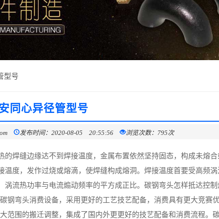
管型号
安同心异径管型号
com
发布时间：2020-08-05 20:55:56
浏览次数：795次
热的焊缝边缘达不到焊接温度，金属布置依然坚持固态，构成未熔合
接温度，发作过烧或熔滴，使焊缝构成熔洞。焊接温度首要受高频涡
，涡流热功率与电流煽动频率的平方成正比。碳钢弯头怎样抵达控制
的碳钢弯头消费设备，采用更好的工艺技艺配备，消费具有更大竞赛
更大范围的搬迁调整，集成了国内外更更好的技艺配备和消费流程。