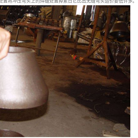
处置将冲压弯头上的焊缝处置掉素日它比出无缝弯头造价要低许多。