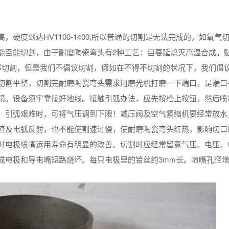
硬度到达HV1100-1400,所以普通的切割是无法完成的，如氧气
能否能切割，由于耐磨陶瓷弯头有2种工艺：自蔓延熄灭高温合成。
够切割，但是我们不倡议切割，假如在不得不切割的状况下，我们倡
切割平整，切割完耐磨陶瓷弯头需求用磨光机打磨一下端口，是端口
镜。设备须牢靠接好地线。接触引弧办法，应先按枪上按钮，然后喷
。引弧艰难时，可将气压调到下限！减压阀及空气紧缩机要经常放水
渣及电弧反射，也不能使割速过慢，使耐磨陶瓷弯头红热，影响切口
对电极喷嘴运用寿命有明显的改善。切割时应经常留意气压、电压、
成电极和导电嘴短路烧坏。每只电极里的铪丝约3mm长。喷嘴孔径
！