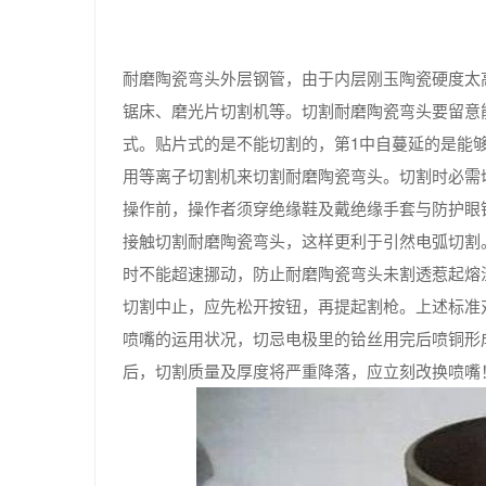
耐磨陶瓷弯头外层钢管，由于内层刚玉陶瓷硬度太高，
锯床、磨光片切割机等。切割耐磨陶瓷弯头要留意
式。贴片式的是不能切割的，第1中自蔓延的是能
用等离子切割机来切割耐磨陶瓷弯头。切割时必需
操作前，操作者须穿绝缘鞋及戴绝缘手套与防护眼
接触切割耐磨陶瓷弯头，这样更利于引然电弧切割
时不能超速挪动，防止耐磨陶瓷弯头未割透惹起熔
切割中止，应先松开按钮，再提起割枪。上述标准
喷嘴的运用状况，切忌电极里的铪丝用完后喷铜形
后，切割质量及厚度将严重降落，应立刻改换喷嘴