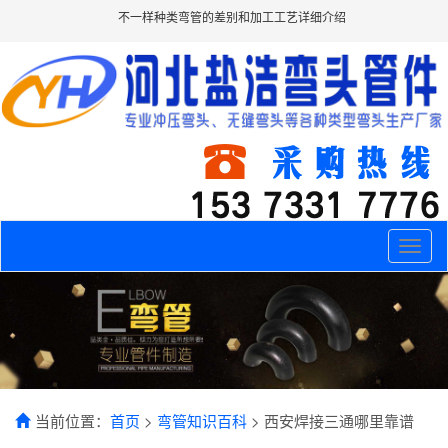
不一样种类弯管的差别和加工工艺详细介绍
Toggle
naviga
当前位置：
首页
>
弯管知识百科
> 西安焊接三通哪里靠谱