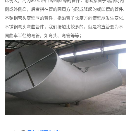
比例大，约为80%.带凸缘和圆缘的管件，前者指管子端部向内
侧或外侧凸，后者指在管的圆周方向形成隆起的或凹槽的管件.
不锈钢弯头变壁厚的管件，指沿管子长度方向使壁厚发生变化.
不锈钢弯头弯曲管件，我们接触比较多的，就是将直管变为不
同曲率半径的弯管，如弯头、弯管等等；