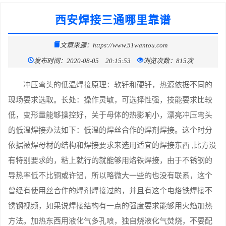
西安焊接三通哪里靠谱
文章来源：https://www.51wantou.com
发布时间：2020-08-05 20:15:53
浏览次数：815次
冲压弯头的低温焊接原理：软钎和硬钎，热源依据不同的
现场要求选取。长处：操作灵敏，可选择性强，技能要求比较
低，变形量能够操控好，关于母体的热影响小，漂亮冲压弯头
的低温焊接办法如下：低温的焊丝合作的焊剂焊接。这个时分
依据被焊母材的结构和焊接要求来选用适宜的焊接东西 ,比方没
有特别要求的，粘上就行的就能够用烙铁焊接，由于不锈钢的
导热率低不比铜或许铝，所以略微大一些的也没有联系，这个
曾经有使用丝合作的焊剂焊接过的，并且有这个电烙铁焊接不
锈钢视频，如果说焊接结构有一点的强度要求能够用火焰加热
方法。加热东西用液化气多孔喷，独自烧液化气焚烧，不要配