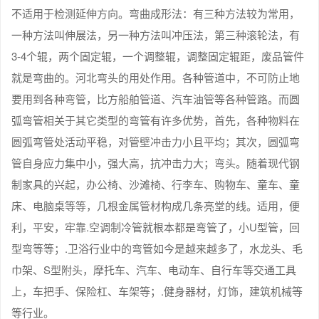
不适用于检测延伸方向。弯曲成形法：有三种方法较为常用，
一种方法叫伸展法，另一种方法叫冲压法，第三种滚轮法，有
3-4个辊，两个固定辊，一个调整辊，调整固定辊距，废品管件
就是弯曲的。河北弯头的用处作用。各种管道中，不可防止地
要用到各种弯管，比方船舶管道、汽车油管等各种管路。而圆
弧弯管相关于其它类型的弯管有许多优势，首先，各种物料在
圆弧弯管处活动平稳，对管壁冲击力小且平均；其次，圆弧弯
管自身应力集中小，强大高，抗冲击力大；弯头。随着现代钢
制家具的兴起，办公椅、沙滩椅、行李车、购物车、童车、童
床、电脑桌等等，几根金属管材构成几条亮堂的线。适用，便
利，平安，牢靠.空调制冷管就根本都是弯管了，小U型管，回
型弯等等；.卫浴行业中的弯管如今是越来越多了，水龙头、毛
巾架、S型附头，摩托车、汽车、电动车、自行车等交通工具
上，车把手、保险杠、车架等；.健身器材，灯饰，建筑机械等
等行业。