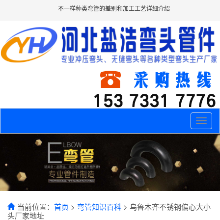
不一样种类弯管的差别和加工工艺详细介绍
Toggle
naviga
当前位置：
首页
>
弯管知识百科
> 乌鲁木齐不锈钢偏心大小
头厂家地址