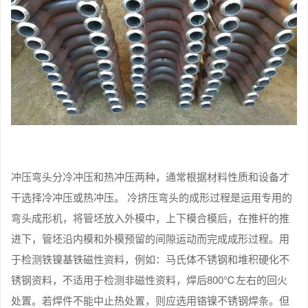
冲压弯头分冷冲压和热冲压两种，通常根据材料性质和设备才
干选择冷冲压或热冲压。 冷挤压弯头的成形过程是运用专用的
弯头成形机，将管坯放入外模中，上下模合模后，在推杆的推
进下，管坯沿内模和外模预留的间隙运动而完成成形过程。用
于检测铁镍基铁磁性资料，例如：马氏体不锈钢和堆积硬化不
锈钢资料，不适用于检测非磁性资料，焊后800℃左右的回火
处置。若焊件不能中止热处置，则应选用铬镍不锈钢焊条。但