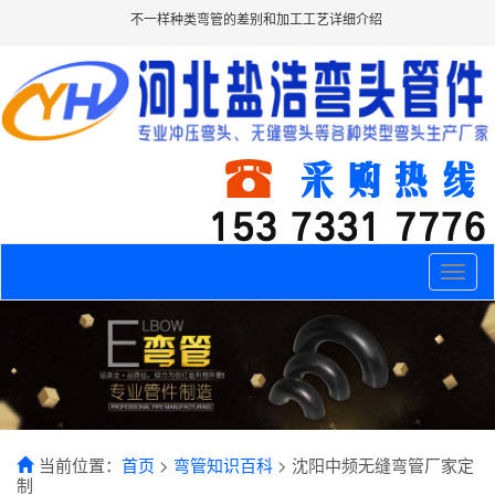
不一样种类弯管的差别和加工工艺详细介绍
Toggle
naviga
当前位置：
首页
>
弯管知识百科
> 沈阳中频无缝弯管厂家定
制