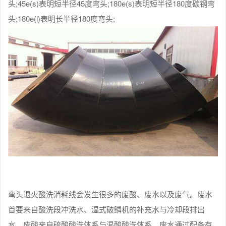
头;45e(s)表明短半径45度弯头;180e(s)表明短半径180度碳钢弯
头;180e(l)表明长半径180度弯头;
弯头退火酸洗消耗线会发生很多的废酸、废水以及废气。废水
首要来自酸洗段冲洗水、湿式破鳞机的补充水与冷却段排出
水。废酸来自硫酸酸洗体系与混酸酸洗体系。废水通过配备有