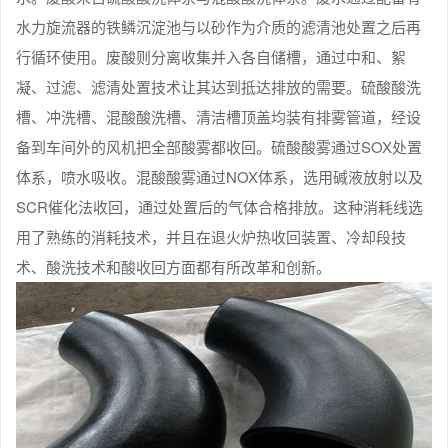
水力旋流器的铁鳞沉淀池与以砂作为介质的滤清池处置之后再
行循环使用。废酸则分离收集并入各自储槽，通过中和、絮
凝、过滤、滤清处置技术让其达到抵达排放的需要。硫酸酸洗
槽、冲洗槽、混酸酸洗槽、清洁槽顶盖均装有排雾管道，经设
备到车间外的风机把全部酸雾都收回。硫酸酸雾通过SOX处置
体系，喷水吸收。混酸酸雾通过NOX体系，选用碱液放射以及
SCR催化法收回，通过处置后的气体合格排放。这种消耗线选
用了熟练的消耗技术，并且在退火炉热收回装置、冷却段技
术、酸洗技术和酸收回方面都有所改革和创新。