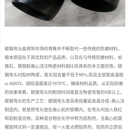
碳钢弯头能得到市场的青睐并不断取代一些传统的防磨材料，
根本原因在于其优异的产品品质，以及在与传统防磨材料，如
铸石、铸钢和离心浇注陶瓷材料相比所具有的多方面优势。碳
钢弯头衬贴95陶瓷，氧化铝含量不低于95%,而且全部是高温相
α-Al2O3，烧结温度高达1670℃，确保材料品质。从实际防磨
的效果来看，碳钢弯头的耐用时间是复合陶瓷弯管的5倍以上。
碳钢弯头的生产工艺：碳钢弯头是采用自蔓延高温合成–离心法
制造的。就是把弯头放在离心机的管模内，在弯头内加入铁红
和铝粉混合物，这种混合物在化学中称为铝热剂，当离心机管
模旋转达到一定速度后，经一火星点燃铝热剂，铝热剂立即自