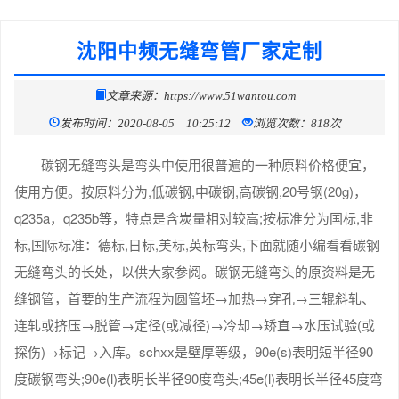
沈阳中频无缝弯管厂家定制
文章来源：https://www.51wantou.com
发布时间：2020-08-05 10:25:12
浏览次数：818次
碳钢无缝弯头是弯头中使用很普遍的一种原料价格便宜，
使用方便。按原料分为,低碳钢,中碳钢,高碳钢,20号钢(20g)，
q235a，q235b等，特点是含炭量相对较高;按标准分为国标,非
标,国际标准：德标,日标,美标,英标弯头,下面就随小编看看碳钢
无缝弯头的长处，以供大家参阅。碳钢无缝弯头的原资料是无
缝钢管，首要的生产流程为圆管坯→加热→穿孔→三辊斜轧、
连轧或挤压→脱管→定径(或减径)→冷却→矫直→水压试验(或
探伤)→标记→入库。schxx是壁厚等级，90e(s)表明短半径90
度碳钢弯头;90e(l)表明长半径90度弯头;45e(l)表明长半径45度弯