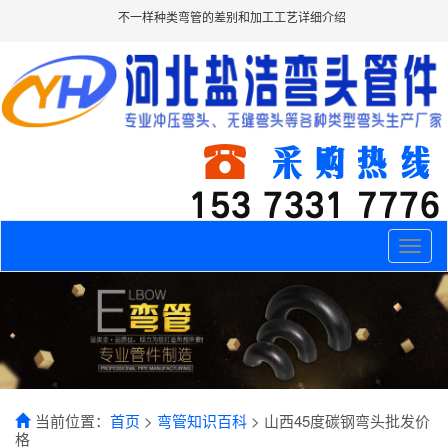
不一样种类弯管的差别和加工工艺详细介绍
Toggle
naviga
当前位置：
首页
>
弯管知识百科
> 山西45度碳钢弯头批发价
格