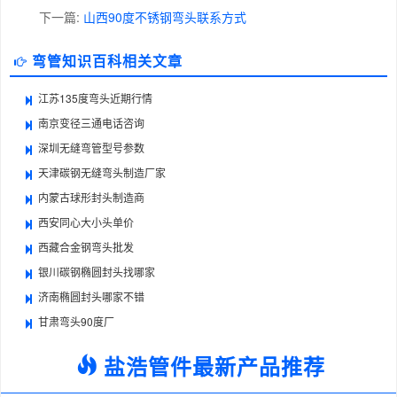
下一篇:
山西90度不锈钢弯头联系方式
弯管知识百科相关文章
江苏135度弯头近期行情
南京变径三通电话咨询
深圳无缝弯管型号参数
天津碳钢无缝弯头制造厂家
内蒙古球形封头制造商
西安同心大小头单价
西藏合金钢弯头批发
银川碳钢椭圆封头找哪家
济南椭圆封头哪家不错
甘肃弯头90度厂
盐浩管件最新产品推荐