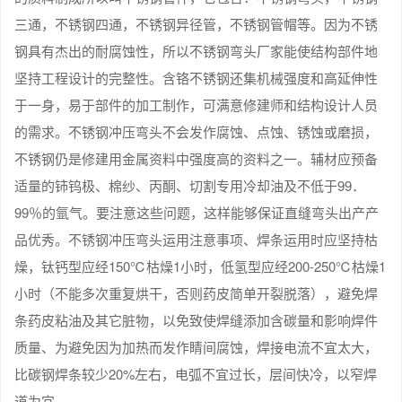
三通，不锈钢四通，不锈钢异径管，不锈钢管帽等。因为不锈
钢具有杰出的耐腐蚀性，所以不锈钢弯头厂家能使结构部件地
坚持工程设计的完整性。含铬不锈钢还集机械强度和高延伸性
于一身，易于部件的加工制作，可满意修建师和结构设计人员
的需求。不锈钢冲压弯头不会发作腐蚀、点蚀、锈蚀或磨损，
不锈钢仍是修建用金属资料中强度高的资料之一。辅材应预备
适量的铈钨极、棉纱、丙酮、切割专用冷却油及不低于99．
99％的氩气。要注意这些问题，这样能够保证直缝弯头出产产
品优秀。不锈钢冲压弯头运用注意事项、焊条运用时应坚持枯
燥，钛钙型应经150℃枯燥1小时，低氢型应经200-250℃枯燥1
小时（不能多次重复烘干，否则药皮简单开裂脱落），避免焊
条药皮粘油及其它脏物，以免致使焊缝添加含碳量和影响焊件
质量、为避免因为加热而发作睛间腐蚀，焊接电流不宜太大，
比碳钢焊条较少20%左右，电弧不宜过长，层间快冷，以窄焊
道为宜。