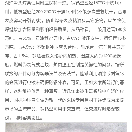
对焊弯头焊条使用时应保持干燥，钛钙型应经150℃干燥1小
时，低氢型应经200-250℃干燥1小时(不能多次重复烘干，否则
表皮容易开裂剥落)，防止焊条表皮粘油及其它脏物，以免致使
焊缝增加含碳量和影响焊件质量。从品种看，一般用途管190多
万吨，占55%；石油管77万吨，占6%；液压支柱、精细管15多
万吨，占4.5%；不锈钢冲压弯头管件、轴承管、汽车管共五万
吨，占1.5%。钢坯被送入熔炉内加热，温度大约为1200摄氏
度，燃料为氢气或乙炔，炉内温度控制是关键性的问题。按所
联接的部件可分为容器法兰及管法兰。能够利用油漆或耐氧化
的金属进行电镀来确保碳钢外表，可是，正如大家所晓得的那
样，这种维护仅是一种薄膜。近几年来被供暖系统中广泛的应
用，国标冲压弯头做为新一代的采暖专用管材正逐步成为采暖
市场的主流产品。钛钙型可用于交直流，但交流焊时熔深较
浅，同时容易发红。