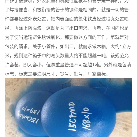
件多了很多项。外表质量和机械性能根本和管子是一样的。为
了焊接便当，和被衔接的管子的钢种是相同的。就是一切的管
件都要经过外表处置，把内表面面的氧化铁皮经过喷丸处置喷
掉，再涂上防腐漆。这既是为了出口需求，再者，在国内也是
为了便当运输避免锈蚀氧化，都要做这方面的工作。第就是对
包装的请求，关于小管件，如出口，就需求做木箱，大约1立方
米，规则这种箱子中的弯头数量大约不能超越一吨，该规范允
许套装，即大套小，但总重量普通不可超越1吨。另外就是包装
标志，标志是要注明尺寸、钢号、批号、厂家商标。