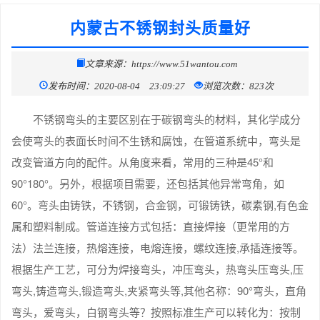
内蒙古不锈钢封头质量好
文章来源：https://www.51wantou.com
发布时间：2020-08-04 23:09:27
浏览次数：823次
不锈钢弯头的主要区别在于碳钢弯头的材料，其化学成分
会使弯头的表面长时间不生锈和腐蚀，在管道系统中，弯头是
改变管道方向的配件。从角度来看，常用的三种是45°和
90°180°。另外，根据项目需要，还包括其他异常弯角，如
60°。弯头由铸铁，不锈钢，合金钢，可锻铸铁，碳素钢,有色金
属和塑料制成。管道连接方式包括：直接焊接（更常用的方
法）法兰连接，热熔连接，电熔连接，螺纹连接,承插连接等。
根据生产工艺，可分为焊接弯头，冲压弯头，热弯头压弯头,压
弯头,铸造弯头,锻造弯头,夹紧弯头等,其他名称：90°弯头，直角
弯头，爱弯头，白钢弯头等？按照标准生产可以转化为：按制