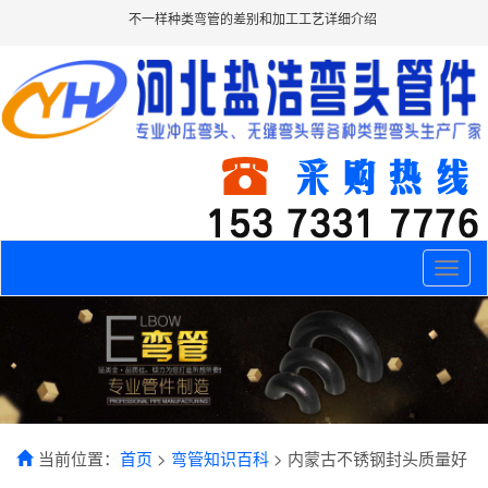
不一样种类弯管的差别和加工工艺详细介绍
Toggle
naviga
当前位置：
首页
>
弯管知识百科
> 内蒙古不锈钢封头质量好