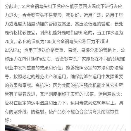
分敲击；2,合金钢弯头纠正后应在低于原回火温度下进行去应
力退火；合金钢弯头不易变形，密封好，运用广泛，适用于压
力或温度大幅度动摇的管线或高温、高压及低温的管道，长处
是价格比较便宜，耐热机能好是咱们都知道的，当工作水温为
75度，软化的温度为135度合金钢弯头公称压力不超过
2.5MPa；也用于运送价格贵重、易燃、易爆介质的管路上，公
称压力在PN16MPa左右。合金钢弯头厂家能够在不同的领域和
职业中发挥重要的效果和价值，能够按照必定的方法和办法编
号，按照必定的规范出产和运用，确保能够在运用中发挥重要
的效果和奉献。高抗冲：因为共同的抗冲强度机能比其它实壁
管有了显着改进，其环刚度相称于实壁的1.3倍。运用寿数长：
管材在额定的运用温度和压力下，运用寿数到达50年以上，具
有防紫外线、防辐射，使产品永不褪色合金钢弯头耐腐蚀性
好：