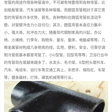
弯管的用途作用各种管道中，不可避免地要用到各种弯管，比
如船舶管道、汽车油管等各种管路。而圆弧弯管相对于其它类
型的弯管有许多优势，首先，各种物料在圆弧弯管处流动平
稳，对管壁冲击力小且均匀；其次，圆弧弯管本身应力集中
小，强大高，抗冲击力大；随着现代钢制家具的兴起，办公
椅、沙滩椅、行李车、购物车、童车、童床、电脑桌等等，几
根金属管材构成几条明亮的线，实用，便利，安全，可靠空调
制冷管就基本都是弯管了，小U型管，回型弯等等；卫浴行业中
的弯管现在是越来越多了，水龙头、毛巾架、S型附头摩托车、
汽车、电动车、自行车等交通工具上，车把手、保险杠、车架
等；健身器材，灯饰，建筑机械等等行业。