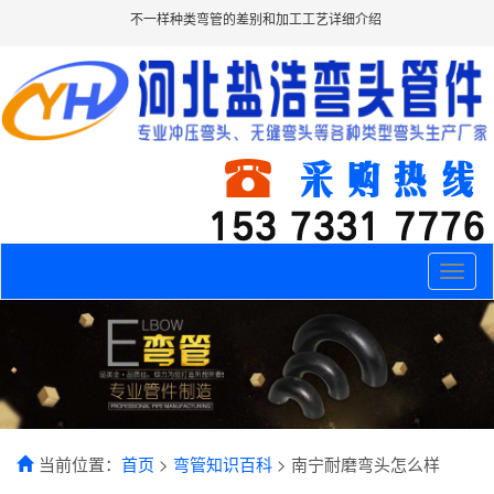
不一样种类弯管的差别和加工工艺详细介绍
Toggle
naviga
当前位置：
首页
>
弯管知识百科
> 南宁耐磨弯头怎么样