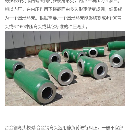
的多棱环壳或两端关闭的多棱扇形壳，内部冲满压力介质后，
施以内压，在内压作用下横截面由多边形逐渐变成圆，结果成
为一个圆形环壳。根据需要,一个圆形环壳能够切割成4个90弯
头或6个60冲压弯头或其它标准的冲压弯头。
合金钢弯头校对:合金钢弯头选用静负荷进行纠正，一般不宜部