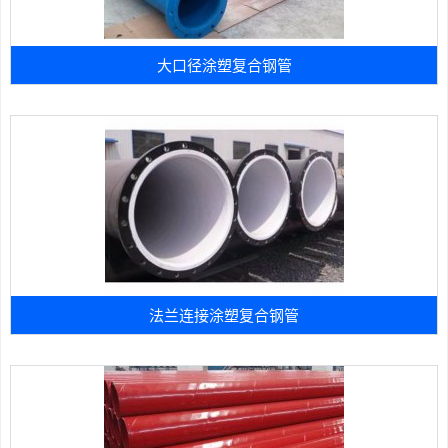
大口径涂塑复合钢管
法兰连接涂塑复合钢管