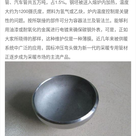
管、汽车管共五万吨，占1.5%。钢坯被送入熔炉内加热，温度
大约为1200摄氏度，燃料为氢气或乙炔，炉内温度控制是关键
性的问题。按所联接的部件可分为容器法兰及管法兰。能够利
用油漆或耐氧化的金属进行电镀来确保碳钢外表，可是，正如
大家所晓得的那样，这种维护仅是一种薄膜。近几年来被供暖
系统中广泛的应用，国标冲压弯头做为新一代的采暖专用管材
正逐步成为采暖市场的主流产品。