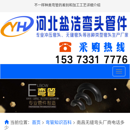
不一样种类弯管的差别和加工工艺详细介绍
Toggle
naviga
当前位置：
首页
>
弯管知识百科
> 南昌无缝弯头厂商电话多
少