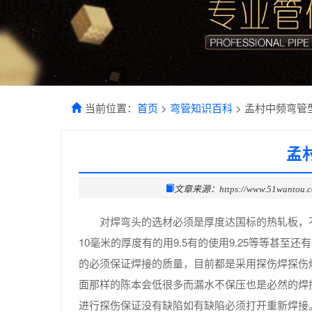
当前位置：
首页
>
弯管知识百科
> 孟村中频弯管
孟
文章来源：https://www.51wantou.
对焊弯头的选材必须是厚度达国标的热轧板，
10毫米的厚度有的用9.5有的使用9.25等等甚至
的必须保证焊接的质量，目前都是采用探伤焊探伤
面那样的陈本会低很多而漏水不保压也是必然的焊
进行探伤保证没有缺陷如有缺陷必须打开重新焊接。