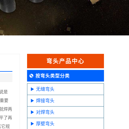
弯头产品中心
按弯头类型分类
无缝弯头
说是
更重要
焊接弯头
就焊两
对焊弯头
平了再
厚壁弯头
其它规