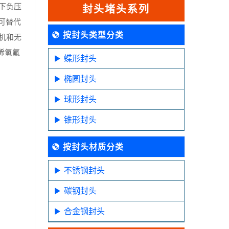
温下负压
封头堵头系列
可替代
按封头类型分类
机和无
稀氢氟
蝶形封头
。
椭圆封头
球形封头
锥形封头
按封头材质分类
不锈钢封头
碳钢封头
合金钢封头