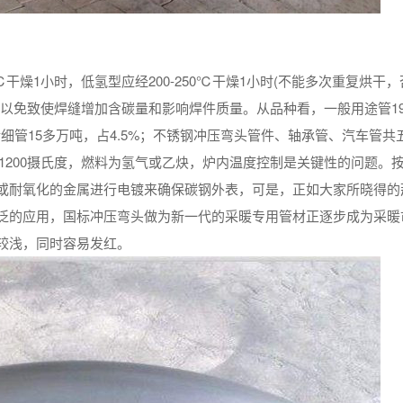
干燥1小时，低氢型应经200-250℃干燥1小时(不能多次重复烘干
以免致使焊缝增加含碳量和影响焊件质量。从品种看，一般用途管19
精细管15多万吨，占4.5%；不锈钢冲压弯头管件、轴承管、汽车管共
为1200摄氏度，燃料为氢气或乙炔，炉内温度控制是关键性的问题。
或耐氧化的金属进行电镀来确保碳钢外表，可是，正如大家所晓得的
泛的应用，国标冲压弯头做为新一代的采暖专用管材正逐步成为采暖
较浅，同时容易发红。