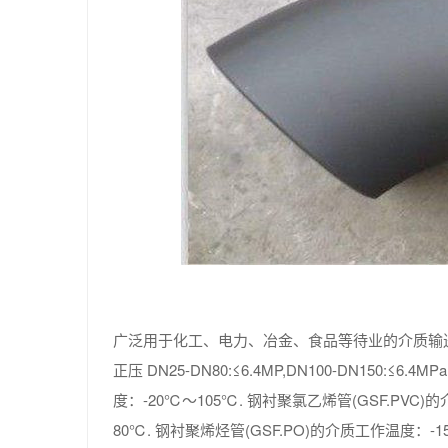
广泛用于化工、电力、冶金、食品等待业的介质输送
正压 DN25-DN80:≤6.4MP,DN100-DN150:≤6
度：-20℃～105℃. 钢衬聚氯乙烯管(GSF.PV
80℃. 钢衬聚烯烃管(GSF.PO)的介质工作温度：-1