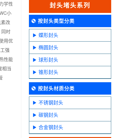
力学性
封头堵头系列
WC小
按封头类型分类
元素改
，同时
蝶形封头
使用优
椭圆封头
施工强
热性能
球形封头
度相当
锥形封头
管
按封头材质分类
不锈钢封头
碳钢封头
合金钢封头