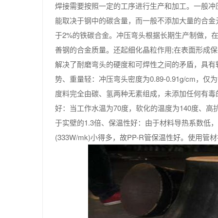
焊接需要按照一定的工序进行生产和加工。一般冲
能取决于钢中的碳含量，而一般不添加大量的合金
于2%的铁碳合金。冲压弯头根据长期生产制做，
善钢的合金质量。还起细化晶粒作用;在表面形成保护
解决了耐磨弯头的硬度和可焊性之间的矛盾，具有
势、重量轻：冲压弯头密度为0.89-0.91g/c
度料完全由碳、氢两种无素组成，未添加任何有毒
好：当工作水温为70度，软化的温度为140度、
于实壁的1.3倍、保温性好：由于材料导热系数低，20摄氏
(333W/mk)小得多，故PP-R管保温性好。使用管