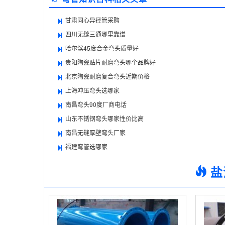
甘肃同心异径管采购
四川无缝三通哪里靠谱
哈尔滨45度合金弯头质量好
贵阳陶瓷贴片耐磨弯头哪个品牌好
北京陶瓷耐磨复合弯头近期价格
上海冲压弯头选哪家
南昌弯头90度厂商电话
山东不锈钢弯头哪家性价比高
南昌无缝厚壁弯头厂家
福建弯管选哪家
盐