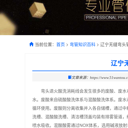
当前位置：
首页
>
弯管知识百科
> 辽宁无缝弯头
辽宁
文章来源：https://www.51wantou.
弯头退火酸洗消耗线会发生很多的废酸、废水
水。废酸来自硫酸酸洗体系与混酸酸洗体系。废水
循环使用。废酸则分离收集并入各自储槽，通过中
洗槽、混酸酸洗槽、清洁槽顶盖均装有排雾管道，
喷水吸收。混酸酸雾通过NOX体系，选用碱液放射