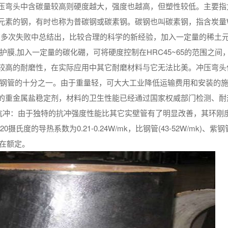
压弯头中含碳量较高则硬度越大，强度也越高，但塑性较低。主要指
元素的钢，有时也称为普碳钢或碳素钢。碳钢也叫碳素钢，指含炭量
在多次失败中总结出，比较合理的科学的新经验，加入一定量的稀土
膜,加入一定量的碳化硼，可将硬度控制在HRC45~65的范围之间
较高的耐磨性，在实际应用中其它耐磨材料与它无法比美。冲压弯头
m，仅为钢管的十分之一。由于重量轻，可大大工业降低运输费用和安装的
的重金属盐稳定剂，材料的卫生性能已经通过国家权威部门检测、耐
高抗冲：由于独特的抗冲强度性能比其它实壁管有了明显改善，其环刚
度的导热系数为0.21-0.24W/mk，比钢管(43-52W/mk)、紫钢
材在额定。