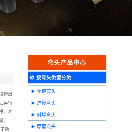
弯头产品中心
按弯头类型分类
无缝弯头
段排出
后再行
焊接弯头
槽、冲
对焊弯头
系，
厚壁弯头
用了熟