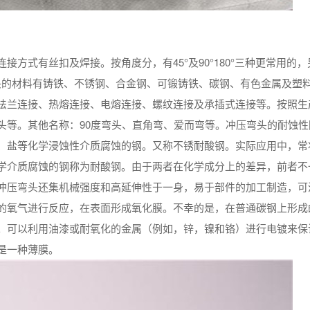
方式有丝扣及焊接。按角度分，有45°及90°180°三种更常用的，
弯头的材料有铸铁、不锈钢、合金钢、可锻铸铁、碳钢、有色金属及塑
法兰连接、热熔连接、电熔连接、螺纹连接及承插式连接等。按照生
头等。其他名称：90度弯头、直角弯、爱而弯等。冲压弯头的耐蚀性
、盐等化学浸蚀性介质腐蚀的钢。又称不锈耐酸钢。实际应用中，常
学介质腐蚀的钢称为耐酸钢。由于两者在化学成分上的差异，前者不
冲压弯头还集机械强度和高延伸性于一身，易于部件的加工制造，可
的氧气进行反应，在表面形成氧化膜。不幸的是，在普通碳钢上形成
。可以利用油漆或耐氧化的金属（例如，锌，镍和铬）进行电镀来保
是一种薄膜。