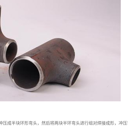
冲压成半块环形弯头，然后将两块半环弯头进行组对焊接成形，冲压