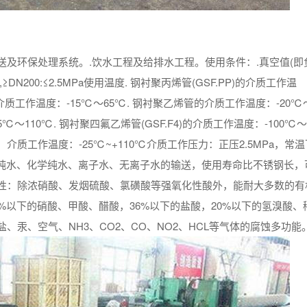
及环保处理系统。.饮水工程及给排水工程。使用条件：.真空值(即
.4MPa,≥DN200:≤2.5MPa使用温度. 钢衬聚丙烯管(GSF.PP)的介质工作温
C)的介质工作温度：-15℃～65℃. 钢衬聚乙烯管的介质工作温度：-20℃
5℃～110℃. 钢衬聚四氟乙烯管(GSF.F4)的介质工作温度：-100℃～
质工作温度：-25℃~+110℃介质工作压力：正压2.5MPa，常
业纯水、化学纯水、离子水、无离子水的输送，使用寿命比不锈钢长，
性：除浓硝酸、发烟硫酸、氯磺酸等强氧化性酸外，能耐大多数的有
%以下的硝酸、甲酸、醋酸，36%以下的盐酸，20%以下的氢溴酸、
汞、空气、NH3、CO2、CO、NO2、HCL等气体的腐蚀多功能