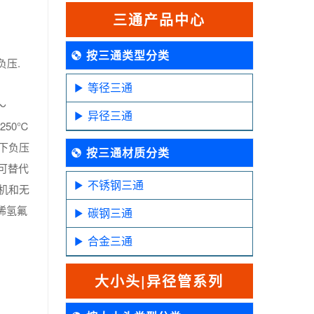
三通产品中心
按三通类型分类
负压.
等径三通
～
异径三通
250℃
温下负压
按三通材质分类
可替代
不锈钢三通
机和无
稀氢氟
碳钢三通
。
合金三通
大小头|异径管系列