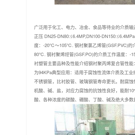
广泛用于化工、电力、冶金、食品等待业的介质输送
正压 DN25-DN80:≤6.4MP,DN100-DN150:≤6
度：-20℃～105℃. 钢衬聚氯乙烯管(GSF.PV
80℃. 钢衬聚烯烃管(GSF.PO)的介质工作温度：-1
衬塑管主要品种及性能介绍钢衬聚丙烯复合管性能：介
为94KPa典型应用：适用于腐蚀性流体介质及工
不锈钢管，比衬胶管、玻璃钢管寿命更长。耐腐蚀
机酸、碱、盐，对应力腐蚀的抗蚀性良好，能耐10
酸、各种浓度的碳酸、硼酸、丁酸、碱及绝大多数盐、