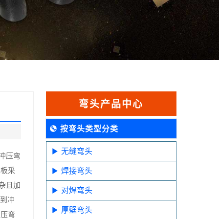
弯头产品中心
按弯头类型分类
无缝弯头
冲压弯
地板采
焊接弯头
杂且加
对焊弯头
受到冲
厚壁弯头
冲压弯