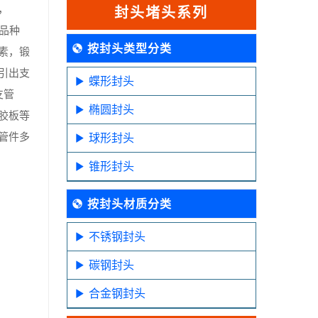
，
封头堵头系列
品种
按封头类型分类
素，锻
引出支
蝶形封头
支管
椭圆封头
胶板等
管件多
球形封头
锥形封头
按封头材质分类
不锈钢封头
碳钢封头
合金钢封头