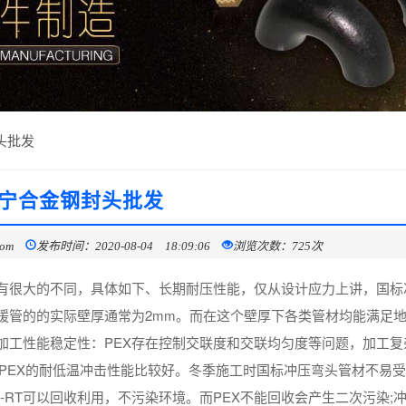
头批发
宁合金钢封头批发
com
发布时间：2020-08-04 18:09:06
浏览次数：725次
有很大的不同，具体如下、长期耐压性能，仅从设计应力上讲，国标
暖管的的实际壁厚通常为2mm。而在这个壁厚下各类管材均能满足
加工性能稳定性：PEX存在控制交联度和交联均匀度等问题，加工复
和PEX的耐低温冲击性能比较好。冬季施工时国标冲压弯头管材不易
-RT可以回收利用，不污染环境。而PEX不能回收会产生二次污染;