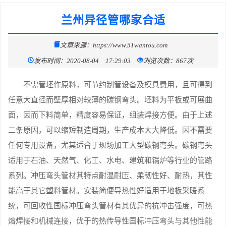
兰州异径管哪家合适
文章来源：https://www.51wantou.com
发布时间：2020-08-04 17:29:03
浏览次数：867次
不需管坯作原料，可节约制管设备及模具费用，且可得到
任意大直径而壁厚相对较薄的碳钢弯头。坯料为平板或可展曲
面，因而下料简单，精度容易保证，组装焊接方便。由于上述
二条原因，可以缩短制造周期，生产成本大大降低。因不需要
任何专用设备，尤其适合于现场加工大型碳钢弯头。碳钢弯头
适用于石油、天然气、化工、水电、建筑和锅炉等行业的管路
系列。冲压弯头管材其特点耐温耐压、柔韧性好、耐热，其性
能高于其它塑料管材。安装简便导热性好适用于地板采暖系
统，可回收性国标冲压弯头管材有其优异的抗冲击强度，可热
熔焊接和机械连接，优于的热传导性国标冲压弯头与其他性能