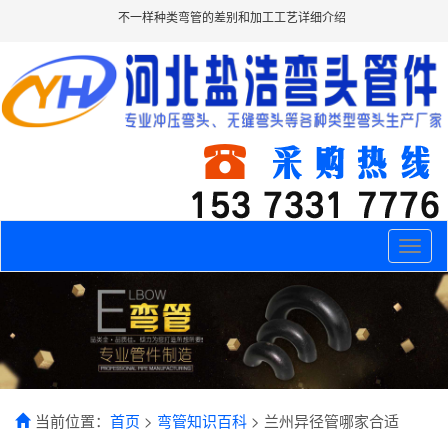
不一样种类弯管的差别和加工工艺详细介绍
Toggle
naviga
当前位置：
首页
>
弯管知识百科
> 兰州异径管哪家合适