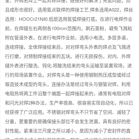
里、外两名焊工一起对称焊接，既很好的解决了充氩问题，而
且成形也很好。选用氩点联焊的焊接工艺.焊条选用A022，焊丝
选用：HOOCr21Nil0.低层选用氩弧焊接打底。在进行电焊作业
前，在焊缝左右两侧各100mm范围内，刷石垩粉，避免飞溅粘
附在管道外表，在进行电焊作业前，选用小电流。多层多道，
连续焊接。全体焊接结束后，对对焊弯头外表的焊点及飞溅进
行打磨，对预制焊接结束的瓦块。进行无损探伤，对内、外焊
缝外表进行酸洗、钝化.将酸洗结束的弯头运输至装置现场，进
行的现场装置作业。对焊弯头是一种使用钢制热压成型或经过
锻造技术成型的弯头，连接办法是经过弯头与钢管对焊，利用
电阻热将两工件沿整个端面一起焊接起来的，通常有电阻对焊
和闪光对焊2种办法，生产率很高、很容易实现自动化，所以已
经获得了广泛应用。不锈钢对焊弯头不只节省了空间、减轻了
分量，更重要的是确保接头部位不会发生泄漏，具有良好的密
封性能。紧凑法兰尺度之所以减小，是因为减小了密封件的直