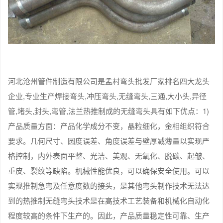
河北沧州管件制造有限公司是孟村弯头批发厂家排名四大龙头
企业,专业生产焊接弯头,冲压弯头,无缝弯头,三通,大小头,异径
管,堵头,封头,弯管,法兰热推制成的无缝弯头具有如下优点：1)
产品质量方面：产品化学成分不变，晶粒细化，金相组织符合
要求。几何尺寸、圆度误差、角度误差与壁厚减薄量以实现严
格控制，内外表面平整、光洁、美观、无氧化、脱碳、起皱、
重皮、裂纹等缺陷。机械性能优良，可以确保安全使用。可以
实现推制急弯及任意度数的接头，是其他弯头制作技术无法达
到的热推制无缝弯头技术是在高技术工艺装备和机械化自动化
程度较高的条件下生产的。因此，产品质量稳定性可靠、生产