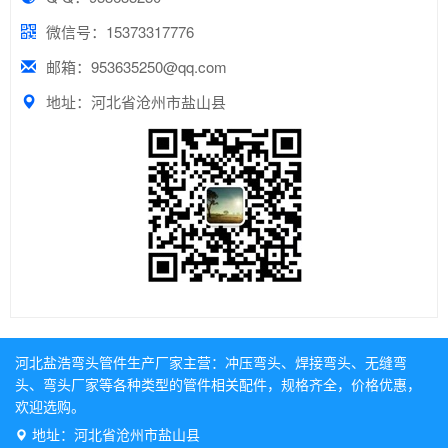
微信号：15373317776
邮箱：953635250@qq.com
地址：河北省沧州市盐山县
河北盐浩弯头管件生产厂家主营：
冲压弯头
、
焊接弯头
、
无缝弯
头
、
弯头厂家
等各种类型的管件相关配件，规格齐全，价格优惠，
欢迎选购。
地址：河北省沧州市盐山县