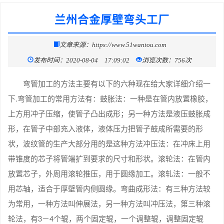
兰州合金厚壁弯头工厂
文章来源：https://www.51wantou.com
发布时间：2020-08-04 17:09:02
浏览次数：756次
弯管加工的方法主要有以下的六种现在给大家详细介绍一
下.弯管加工的常用方法有：鼓胀法：一种是在管内放置橡胶，
上方用冲子压缩，使管子凸出成形；另一种方法是液压鼓胀成
形，在管子中部充入液体，液体压力把管子鼓成所需要的形
状，波纹管的生产大部分用的是这种方法冲压法：在冲床上用
带锥度的芯子将管端扩到要求的尺寸和形状。滚轮法：在管内
放置芯子，外周用滚轮推压，用于圆缘加工。滚轧法：一般不
用芯轴，适合于厚壁管内侧圆缘。弯曲成形法：有三种方法较
为常用，一种方法叫伸展法，另一种方法叫冲压法，第三种滚
轮法，有3－4个辊，两个固定辊，一个调整辊，调整固定辊