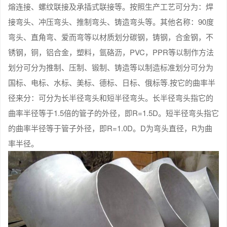
熔连接、螺纹联接及承插式联接等。按照生产工艺可分为：焊
接弯头、冲压弯头、推制弯头、铸造弯头等。其他名称：90度
弯头、直角弯、爱而弯等以材质划分碳钢，铸钢，合金钢，不
锈钢，铜，铝合金，塑料，氩硌沥，PVC，PPR等以制作方法
划分可分为推制、压制、锻制、铸造等以制造标准划分可分为
国标、电标、水标、美标、德标、日标、俄标等.按它的曲率半
径来分：可分为长半径弯头和短半径弯头。长半径弯头指它的
曲率半径等于1.5倍的管子的外径，即R=1.5D。短半径弯头指它
的曲率半径等于管子外径，即R=1.0D。D为弯头直径，R为曲
率半径。