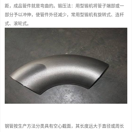
距，成品管件就是弯曲的。锻压法：用型锻机将管子端部或一
部分予以冲伸，使管件外径减少，常用型锻机有旋转式、连杆
式、滚轮式。
钢管按生产方法分类具有空心截面，其长度远大于直径或周长