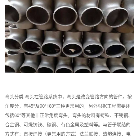
弯头分类 弯头在管路系统中，弯头是改变管路方向的管件。按
角度分，有45°及90°180°三种更常用的，另外根据工程需要还
包括60°等其他非正常角度弯头。弯头的材料有铸铁、不锈钢、
合金钢、可煅铸铁、碳钢、有色金属及塑料等。与管子联结的
方式有：直接焊接（更常用的方式）法兰联接、热熔连接、电