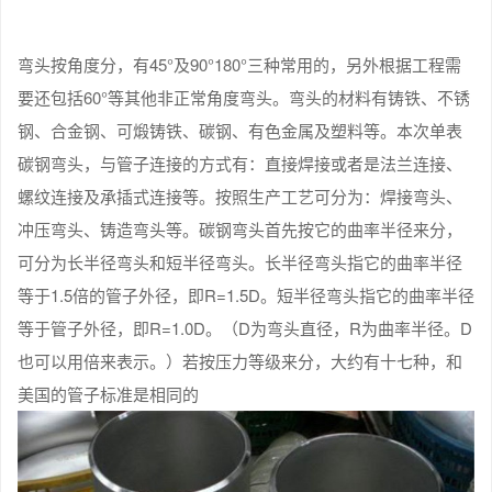
弯头按角度分，有45°及90°180°三种常用的，另外根据工程需
要还包括60°等其他非正常角度弯头。弯头的材料有铸铁、不锈
钢、合金钢、可煅铸铁、碳钢、有色金属及塑料等。本次单表
碳钢弯头，与管子连接的方式有：直接焊接或者是法兰连接、
螺纹连接及承插式连接等。按照生产工艺可分为：焊接弯头、
冲压弯头、铸造弯头等。碳钢弯头首先按它的曲率半径来分，
可分为长半径弯头和短半径弯头。长半径弯头指它的曲率半径
等于1.5倍的管子外径，即R=1.5D。短半径弯头指它的曲率半径
等于管子外径，即R=1.0D。（D为弯头直径，R为曲率半径。D
也可以用倍来表示。）若按压力等级来分，大约有十七种，和
美国的管子标准是相同的