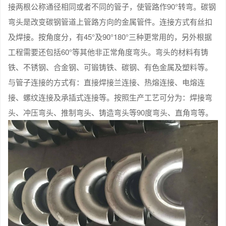
接两根公称通径相同或者不同的管子，使管路作90°转弯。碳钢
弯头是改变碳钢管道上管路方向的金属管件。连接方式有丝扣
及焊接。按角度分，有45°及90°180°三种更常用的，另外根据
工程需要还包括60°等其他非正常角度弯头。弯头的材料有铸
铁、不锈钢、合金钢、可锻铸铁、碳钢、有色金属及塑料等。
与管子连接的方式有：直接焊接兰连接、热熔连接、电熔连
接、螺纹连接及承插式连接等。按照生产工艺可分为：焊接弯
头、冲压弯头、推制弯头、铸造弯头等90度弯头、直角弯等。