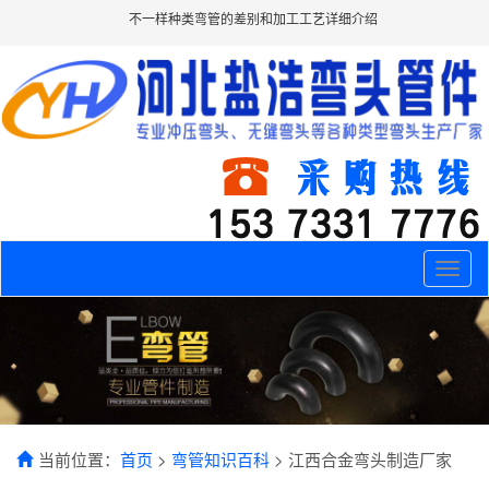
不一样种类弯管的差别和加工工艺详细介绍
Toggle
naviga
当前位置：
首页
>
弯管知识百科
> 江西合金弯头制造厂家