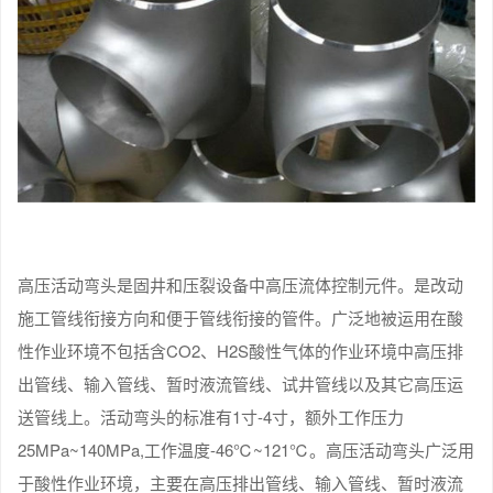
高压活动弯头是固井和压裂设备中高压流体控制元件。是改动
施工管线衔接方向和便于管线衔接的管件。广泛地被运用在酸
性作业环境不包括含CO2、H2S酸性气体的作业环境中高压排
出管线、输入管线、暂时液流管线、试井管线以及其它高压运
送管线上。活动弯头的标准有1寸-4寸，额外工作压力
25MPa~140MPa,工作温度-46℃~121℃。高压活动弯头广泛用
于酸性作业环境，主要在高压排出管线、输入管线、暂时液流