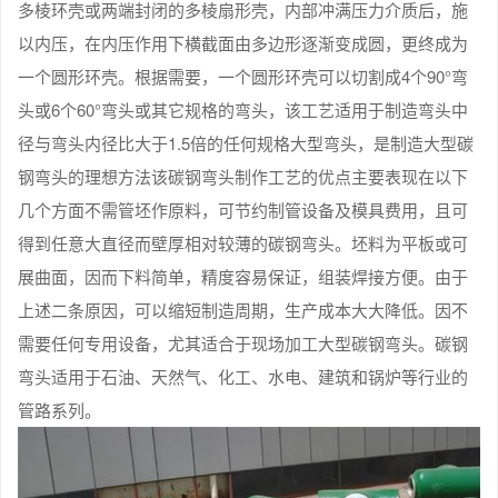
多棱环壳或两端封闭的多棱扇形壳，内部冲满压力介质后，施
以内压，在内压作用下横截面由多边形逐渐变成圆，更终成为
一个圆形环壳。根据需要，一个圆形环壳可以切割成4个90°弯
头或6个60°弯头或其它规格的弯头，该工艺适用于制造弯头中
径与弯头内径比大于1.5倍的任何规格大型弯头，是制造大型碳
钢弯头的理想方法该碳钢弯头制作工艺的优点主要表现在以下
几个方面不需管坯作原料，可节约制管设备及模具费用，且可
得到任意大直径而壁厚相对较薄的碳钢弯头。坯料为平板或可
展曲面，因而下料简单，精度容易保证，组装焊接方便。由于
上述二条原因，可以缩短制造周期，生产成本大大降低。因不
需要任何专用设备，尤其适合于现场加工大型碳钢弯头。碳钢
弯头适用于石油、天然气、化工、水电、建筑和锅炉等行业的
管路系列。