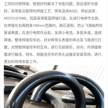
工同时对称焊接，既很好的解决了充氩问题，而且成形也很
好。采用氩点联焊的焊接工艺．焊条选用A022，焊丝选用：
HOOCr21Nil0。低层采用氩弧焊接打底。在进行电焊作业前，
在焊缝左右两侧各100mm范围内，刷石垩粉，防止飞溅粘附在
管道表面，在进行电焊作业前，采用小电流。多层多道，连续
焊接。整体焊接完毕后，对对焊弯头表面的焊点及飞溅进行打
磨，对预制焊接完毕的瓦块，进行无损探伤，对内、外焊缝表
面进行酸洗、钝化．将酸洗完毕的弯头运输至安装现场，进行
更后的现场安装工作。