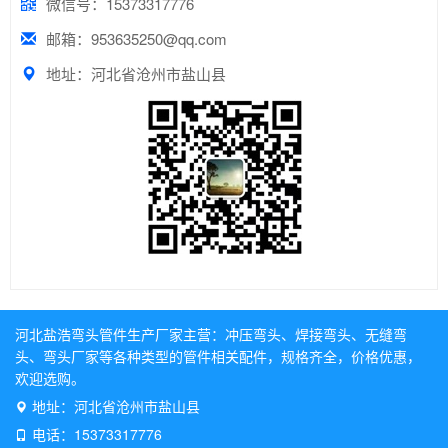
微信号：15373317776
邮箱：953635250@qq.com
地址：河北省沧州市盐山县
河北盐浩弯头管件生产厂家主营：
冲压弯头
、
焊接弯头
、
无缝弯
头
、
弯头厂家
等各种类型的管件相关配件，规格齐全，价格优惠，
欢迎选购。
地址：河北省沧州市盐山县
电话：15373317776