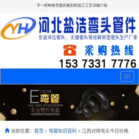
不一样种类弯管的差别和加工工艺详细介绍
Toggle
naviga
当前位置：
首页
>
弯管知识百科
> 江西对焊弯头今日价格