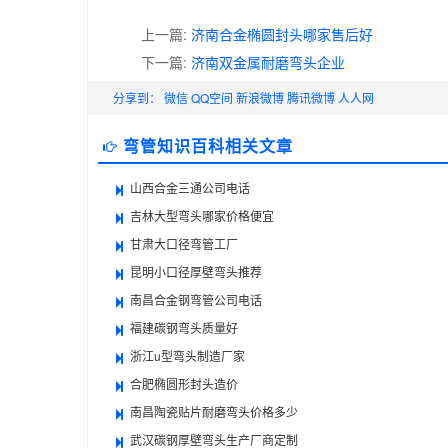
上一篇:
济南合金椭圆封头哪家售后好
下一篇:
济南双金属耐磨弯头企业
分享到：
微信
QQ空间
新浪微博
腾讯微博
人人网
弯管知识百科相关文章
山西合金三通公司电话
吉林大型弯头哪家价格便宜
甘肃大口径弯管工厂
昆明小口径厚壁弯头推荐
南昌合金钢弯管公司电话
福建碳钢弯头质量好
浙江u型弯头制造厂家
合肥椭圆形封头造价
南昌陶瓷贴片耐磨弯头价格多少
武汉碳钢厚壁弯头生产厂商定制