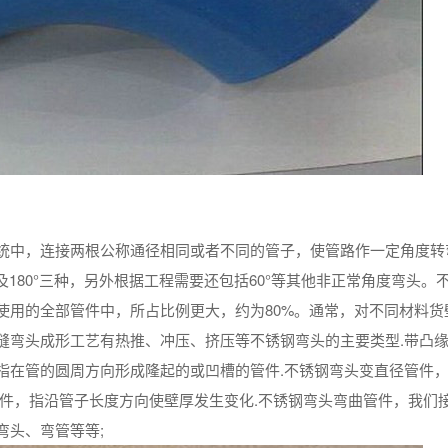
统中，连接两根公称通径相同或者不同的管子，使管路作一定角度转
及180°三种，另外根据工程需要还包括60°等其他非正常角度弯头。
使用的全部管件中，所占比例更大，约为80%。通常，对不同材料货
缝弯头成形工艺有热推、冲压、挤压等不锈钢弯头的主要类型.带凸
指在管的圆周方向形成隆起的或凹槽的管件.不锈钢弯头变直径管件
管件，指沿管子长度方向使壁厚发生变化.不锈钢弯头弯曲管件，我们
弯头、弯管等等;