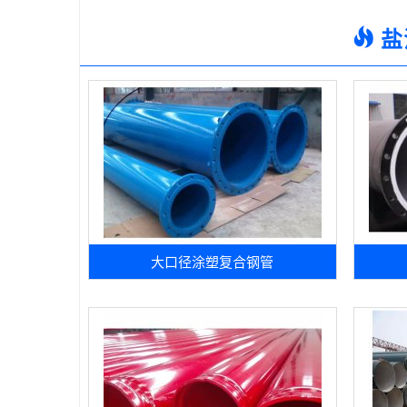
盐
大口径涂塑复合钢管