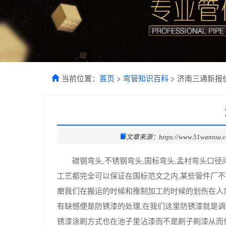
当前位置：
首页
>
弯管知识百科
> 济南三通新报
文章来源：https://www.51wantou.
碳钢弯头,不锈钢弯头,国标弯头,孟村弯头口
工艺都完全可以保证在国标范文之内,某些管件厂
磨我们在搬运的时候和推制加工的时候的划伤在人
有缺憾便是防锈漆的处理,在我们这里防锈漆就是
锈漆涂刷方式也在池子里沾漆而不是刷子刷漆从而