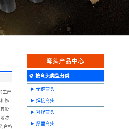
弯头产品中心
按弯头类型分类
无缝弯头
的生产
伤和修
焊接弯头
使其没
对焊弯头
正地防
厚壁弯头
的合格