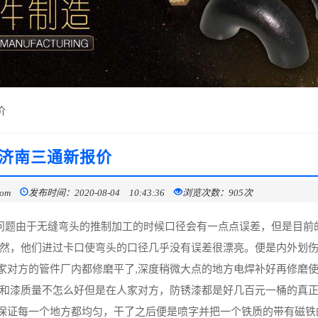
价
济南三通新报价
com
发布时间：2020-08-04 10:43:36
浏览次数：905次
径问题由于无缝弯头的推制加工的时候口径会有一点点误差，但是目前
不然，他们进过卡口使弯头的口径几乎没有误差很漂亮。便是内外划
家对方的管件厂内都修磨平了,深度稍微大点的地方电焊补好再修磨
调和漆质量不怎么好但是在人家对方，防锈漆都是好几百元一桶的真
保证每一个地方都均匀，干了之后便是喷字并把一个铁质的带有磁铁