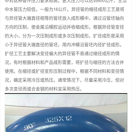
中对这种管件压力要求较高，更大压力可以达到600公斤，生活
中水管压力较低，一般为16公斤。异径管的缩径成形工艺是将
与异径管大端直径相等的管坯放入成形模中，通过沿管坯轴向
方向的压制，使金属沿模腔运动并收缩成形。根据异径管变径
的大小，分为一次压制成形或多次压制成形。扩径成形是采用
小于异径管大端直径的管坯，用内冲模沿管坯内径扩径成形。
扩径工艺主要解决变径偏大的异径管不易通过缩径成形的情
况，有时根据材料和产品成形需要，将扩径与缩径的方法合并
使用。在缩径或扩径变形压制过程中，根据不同材料和变径情
况，确定采用冷压或热压。通常情况下，尽量采用冷压，但对
多次变径而或合金钢的材料宜采用热压。