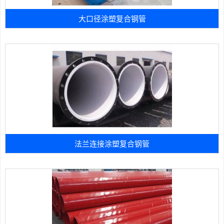
大口径涂塑复合钢管
法兰连接涂塑复合钢管