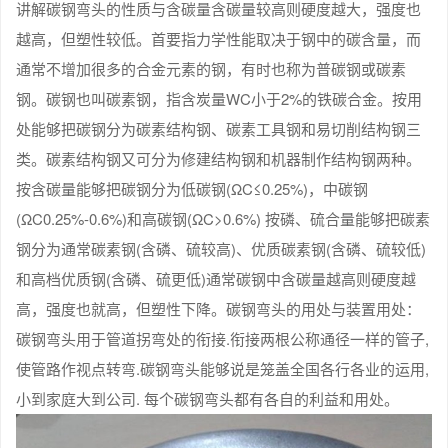
讲解碳钢弯头的性质与含碳量含碳量较高则硬度越大，强度也
越高，但塑性较低。首要指力学性能取决于钢中的碳含量，而
通常不增加很多的合金元素的钢，有时也称为普碳钢或碳素
钢。碳钢也叫碳素钢，指含炭量WC小于2%的铁碳合金。按用
处能够把碳钢分为碳素结构钢、碳素工具钢和易切削结构钢三
类。碳素结构钢又可分为修建结构钢和机器制作结构钢两种。
按含碳量能够把碳钢分为低碳钢(ΩC≤0.25%)，中碳钢
(ΩC0.25%-0.6%)和高碳钢(ΩC>0.6%) 按磷、硫合量能够把碳素
钢分为通常碳素钢(含磷、硫较高)、优质碳素钢(含磷、硫较低)
和高档优质钢(含磷、硫更低)通常碳钢中含碳量越高则硬度越
高，强度也就高，但塑性下降。碳钢弯头的用处与装置用处：
碳钢弯头用于管道拐弯处的衔接.衔接两根公称通径一样的管子,
使管路作视点转弯.碳钢弯头能够说是笼盖全国各行各业的运用,
小到家庭大到公司. 每个碳钢弯头都有各自的利益和用处。