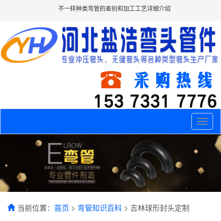
不一样种类弯管的差别和加工工艺详细介绍
Toggle
naviga
当前位置：
首页
>
弯管知识百科
> 吉林球形封头定制