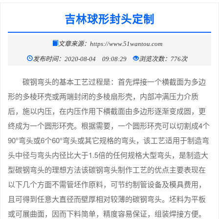
吉林球形封头定制
文章来源：https://www.51wantou.com
发布时间：2020-08-04 09:08:29
浏览次数：776次
碳钢弯头的基本工艺过程是：首先焊接一个横截面为多边
形的多棱环壳或两端封闭的多棱扇形壳，内部冲满压力介质
后，施以内压，在内压作用下横截面由多边形逐渐变成圆，更
终成为一个圆形环壳。根据需要，一个圆形环壳可以切割成4个
90°弯头或6个60°弯头或其它规格的弯头，该工艺适用于制造弯
头中径与弯头内径比大于1.5倍的任何规格大型弯头，是制造大
型碳钢弯头的理想方法该碳钢弯头制作工艺的优点主要表现在
以下几个方面不需管坯作原料，可节约制管设备及模具费用，
且可得到任意大直径而壁厚相对较薄的碳钢弯头。坯料为平板
或可展曲面，因而下料简单，精度容易保证，组装焊接方便。