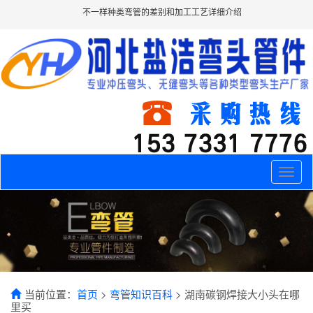
不一样种类弯管的差别和加工工艺详细介绍
Toggle
naviga
当前位置：
首页
>
弯管知识百科
> 湖南碳钢焊接大小头在哪
里买