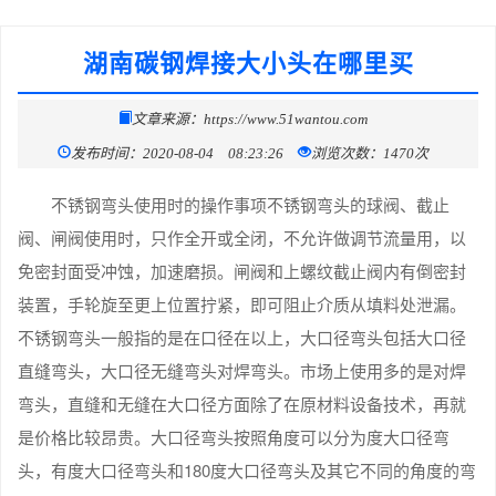
湖南碳钢焊接大小头在哪里买
文章来源：https://www.51wantou.com
发布时间：2020-08-04 08:23:26
浏览次数：1470次
不锈钢弯头使用时的操作事项不锈钢弯头的球阀、截止
阀、闸阀使用时，只作全开或全闭，不允许做调节流量用，以
免密封面受冲蚀，加速磨损。闸阀和上螺纹截止阀内有倒密封
装置，手轮旋至更上位置拧紧，即可阻止介质从填料处泄漏。
不锈钢弯头一般指的是在口径在以上，大口径弯头包括大口径
直缝弯头，大口径无缝弯头对焊弯头。市场上使用多的是对焊
弯头，直缝和无缝在大口径方面除了在原材料设备技术，再就
是价格比较昂贵。大口径弯头按照角度可以分为度大口径弯
头，有度大口径弯头和180度大口径弯头及其它不同的角度的弯