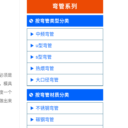
弯管系列
按弯管类型分类
中频弯管
u型弯管
s型弯管
热煨弯管
必须是
大口径弯管
，模具
度一个
按弯管材质分类
做出来
不锈钢弯管
碳钢弯管