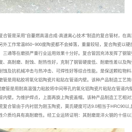
合管是采用”自蔓燃高温合成-高速离心技术”制造的复合管材，在高
外工作常温850~900度陶瓷都不会掉落，重量较轻，复合陶瓷以硬
、三通等在磨损严重行业运用效果十分好。复合管因充沛发挥了钢管
度、高耐磨、耐蚀、耐热性好，克制了钢管硬度低、耐磨性差以及陶
耐蚀及抗机械冲击与热冲击、可焊性好等综合性能。是保送颗粒物料
磨管是用粘胶将氧化铝陶瓷片粘贴在管道内壁。该种产品制造工艺简
式耐磨管是用耐高温强力粘胶将中间带孔的氧化铝陶瓷片粘贴在管道内
管内壁。为维护焊点，上面再旋上陶瓷盖帽。该种产品制造工艺相对
复合管由于内衬层为刚玉陶瓷，莫氏硬度可达9.0相当于HRC90以
性介质均具有高耐磨性。经工业运转证明：其耐磨是淬火钢的十倍以