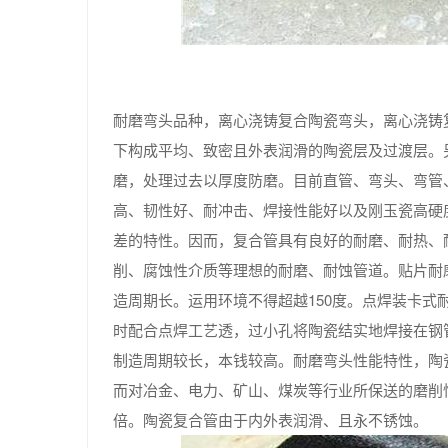
耐磨弯头品种，离心浇铸复合陶瓷弯头，离心浇铸复
下构成平均、致密且外表润滑的陶瓷层及过渡层。另
磨，处理过去以厚度防磨。目前直管、弯头、弯管
高、韧性好、耐冲击、焊接性能好以及刚玉瓷高硬
差的特性。因而，复合管具有良好的耐磨、耐热、
削、腐蚀性介质等理想的耐磨、耐蚀管道。贴片耐
造周期长。运用环境不得超越150度。点焊装卡
时配合点焊工艺透，过小孔将陶瓷结实地焊接在钢
制造周期较长，本钱较高。耐磨弯头性能特性，陶瓷
而对冶金、电力、矿山、煤炭等行业所保送的磨削
倍。陶瓷复合管由于内外表润滑、且永不锈蚀。