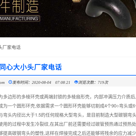
头厂家电话
同心大小头厂家电话
com
发布时间：2020-08-04 07:08:21
浏览次数：719次
为多边形的多棱环壳或两端封锁的多棱扇形壳，内部冲满压力介质后
一个圆形环壳,依据需求一个圆形环壳能够切割成4个90○弯头或6个
弯头内径比大于1.5的任何规格大型弯头，是目前制造大型碳钢弯
使用的过程中发生冷裂纹,在其出厂前还需要经过碳管预热通过预热
够提高碳钢弯头的塑性,这样在焊接完成之后还能够将残余的应力减