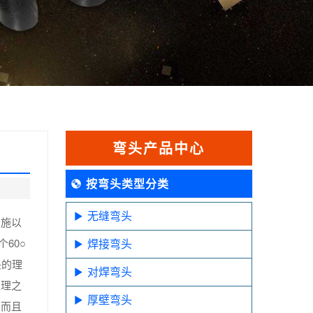
弯头产品中心
按弯头类型分类
无缝弯头
,施以
60○
焊接弯头
头的理
对焊弯头
处理之
厚壁弯头
少而且