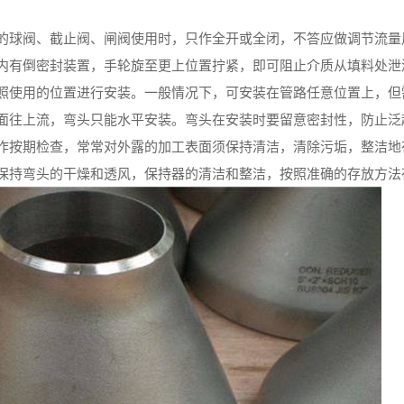
的球阀、截止阀、闸阀使用时，只作全开或全闭，不答应做调节流量
内有倒密封装置，手轮旋至更上位置拧紧，即可阻止介质从填料处泄
照使用的位置进行安装。一般情况下，可安装在管路任意位置上，但
面往上流，弯头只能水平安装。弯头在安装时要留意密封性，防止泛
作按期检查，常常对外露的加工表面须保持清洁，清除污垢，整洁地
保持弯头的干燥和透风，保持器的清洁和整洁，按照准确的存放方法