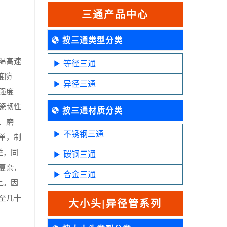
三通产品中心
按三通类型分类
温高速
等径三通
度防
异径三通
强度
瓷韧性
按三通材质分类
、磨
不锈钢三通
单，制
壁，同
碳钢三通
复杂，
合金三通
上。因
至几十
大小头|异径管系列