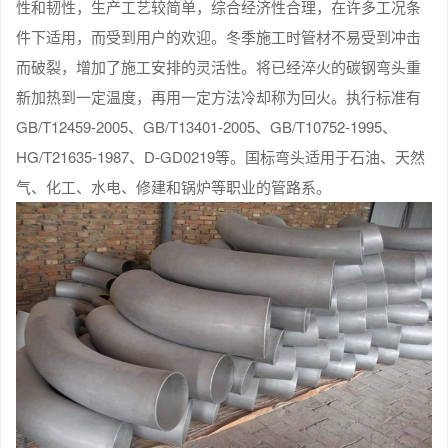
性和韧性，生产工艺较简单，综合经济性合理，在许多工况条
件下适用，而受到用户的欢迎。冬季施工时管材不易受到冲击
而破裂，增加了施工安排的灵活性。将已经淬火的碳钢弯头重
新加热到一定温度，再用一定方法冷却称为回火。执行标准有
GB/T12459-2005、GB/T13401-2005、GB/T10752-1995、
HG/T21635-1987、D-GD0219等。国标弯头适用于石油、天然
气、化工、水电、修建和锅炉等职业的管路系。