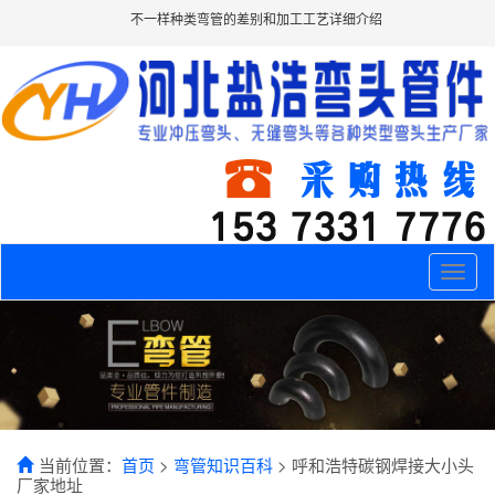
不一样种类弯管的差别和加工工艺详细介绍
Toggle
naviga
当前位置：
首页
>
弯管知识百科
> 呼和浩特碳钢焊接大小头
厂家地址