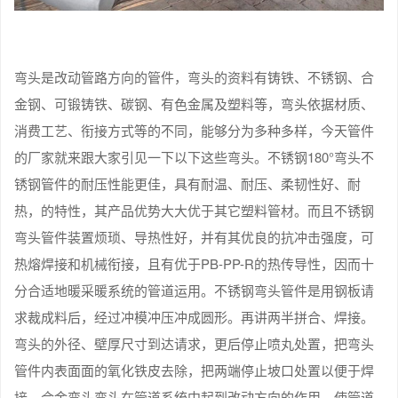
弯头是改动管路方向的管件，弯头的资料有铸铁、不锈钢、合
金钢、可锻铸铁、碳钢、有色金属及塑料等，弯头依据材质、
消费工艺、衔接方式等的不同，能够分为多种多样，今天管件
的厂家就来跟大家引见一下以下这些弯头。不锈钢180°弯头不
锈钢管件的耐压性能更佳，具有耐温、耐压、柔韧性好、耐
热，的特性，其产品优势大大优于其它塑料管材。而且不锈钢
弯头管件装置烦琐、导热性好，并有其优良的抗冲击强度，可
热熔焊接和机械衔接，且有优于PB-PP-R的热传导性，因而十
分合适地暖采暖系统的管道运用。不锈钢弯头管件是用钢板请
求裁成料后，经过冲模冲压冲成圆形。再讲两半拼合、焊接。
弯头的外径、壁厚尺寸到达请求，更后停止喷丸处置，把弯头
管件内表面面的氧化铁皮去除，把两端停止坡口处置以便于焊
接。合金弯头弯头在管道系统中起到改动方向的作用，使管道