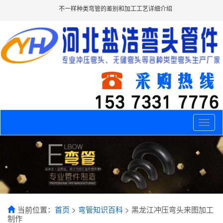
不一样种类弯管的差别和加工工艺详细介绍
Toggle
naviga
当前位置：
首页
>
弯管知识百科
> 黑龙江冲压弯头来图加工
制作