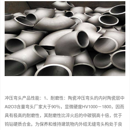
冲压弯头产品性能：1、耐磨性：陶瓷冲压弯头的内衬陶瓷层中
Al2O3含量弯头厂家大于90％，显微硬度HV1000－1800，因而
具有极高的耐磨性，其耐磨性比淬火后的中碳钢高十倍，优于
钨钻硬质合金。为保养和维持建筑物内外结无缝弯头构处于良