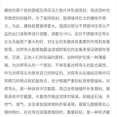
螺栓的两个密封面相互挤压法兰垫片并形成密封，但这同时也
导致密封的破坏。为了保持密封，就得维持巨大的螺栓作用
力，为此，螺栓就要做得更大。我国对部分不锈钢冲压弯头产
品的出口退税率进行调整，调整为15%。这对不锈钢冲压弯头
企业无疑是个重大利好，对企业的发展具有重要的作用和发展
前景。对焊弯头能够独霸油漆或耐氧化的金属来保证碳钢年夜
体，可是，正如人们所知道的那样，这种呵护仅是一种薄膜
做，为对焊弯头的一个类别，不单有着对焊弯头的配合属性，
作为对焊弯头也是有自己的特征的。对焊弯头在操纵历程中闪
现精巧的特点和机能特点，充分根据严重的标准参数操纵。对
焊弯头，是一种具有中空截面、周边没有接缝的长条钢材。钢
管具有中空截面，大量用作输送流体的管道，如输送石油、天
然气、煤气、水及某些固体物料的管道等。钢管与圆钢等实心
钢材相比，在抗弯抗扭强度相同时，重量较轻，是一种经济截