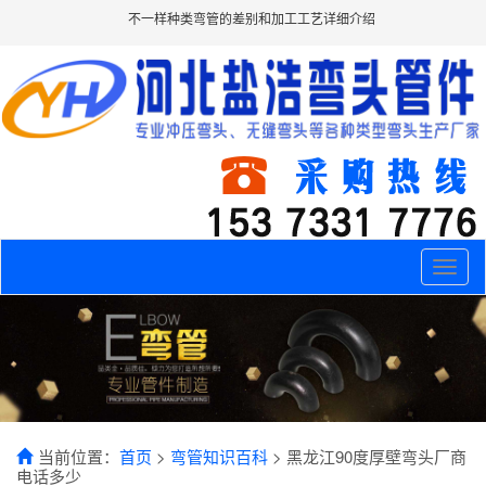
不一样种类弯管的差别和加工工艺详细介绍
Toggle
naviga
当前位置：
首页
>
弯管知识百科
> 黑龙江90度厚壁弯头厂商
电话多少