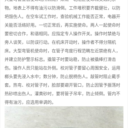
物。地表上不得有油污以防滑倒。工件堆积要齐截健壮，以防
坍毁伤人。在空车试工作时，查验机械工作能否正常，电器开
关能否活络好用。一切正常后，再实施使命。两人一起使命时
要密切合作，和谐相同。应指定专人操作开关。操作时禁绝与
旁人谈笑，以防误行动。在机床开动时，操作者不得分隔机
床。大型弯管机使命时，在管子弯度行程范畴左近禁绝有人，
并建立防护警示标志。撬管子时要站稳，防止被撬棒打滑击
伤。操作人员只能站在外侧。校对管子要留心周围安全，运用
榔头要先浸入水中；数分钟，防止脱柄伤人。敲管时阻止戴手
套。热弯、校对管子时，脸部要避开管口，防止因管予振荡时
热砂喷出伤人。灌黄砂时，要将管子吊牢，防止倾倒。管内不
得有油污，应选用单调的。