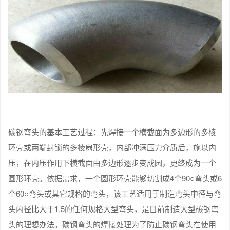
碳钢弯头的基本工艺过程：先焊接一个横截面为多边形的多棱
环壳或两端封锁的多棱扇形壳，内部冲满压力介质后，施以内
压，在内压作用下横截面由多边形逐步变成圆，更终成为一个
圆形环壳。依据需求，一个圆形环壳能够切割成4个90○弯头或6
个60○弯头或其它规格的弯头，该工艺适用于制造弯头中径与弯
头内径比大于1.5的任何规格大型弯头，是目前制造大型碳钢弯
头的理想办法。碳钢弯头的焊接处理为了防止碳钢弯头在使用