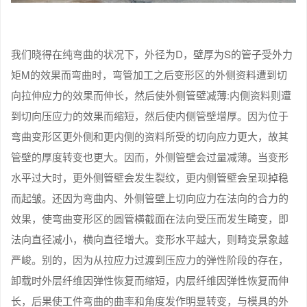
我们晓得在纯弯曲的状况下，外径为D，壁厚为S的管子受外力
矩M的效果而弯曲时，弯管加工之后变形区的外侧资料遭到切
向拉伸应力的效果而伸长，然后使外侧管壁减薄:内侧资料则遭
到切向压应力的效果而缩短，然后使内侧管壁增厚。因为位于
弯曲变形区更外侧和更内侧的资料所受的切向应力更大，故其
管壁的厚度转变也更大。因而，外侧管壁会过量减薄。当变形
水平过大时，更外侧管壁会发生裂纹，更内侧管壁会呈现掉稳
而起皱。还因为弯曲内、外侧管壁上切向应力在法向的合力的
效果，使弯曲变形区的圆管横截面在法向受压而发生畸变，即
法向直径减小，横向直径增大。变形水平越大，则畸变景象越
严峻。别的，因为从拉应力过渡到压应力的弹性阶段的存在，
卸载时外层纤维因弹性恢复而缩短，内层纤维因弹性恢复而伸
长，后果使工件弯曲的曲率和角度发作明显转变，与模具的外