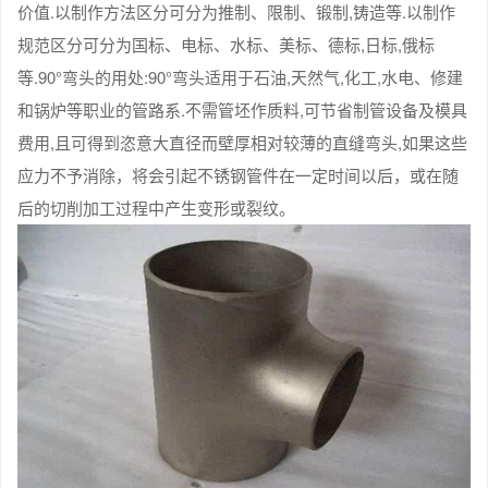
价值.以制作方法区分可分为推制、限制、锻制,铸造等.以制作
规范区分可分为国标、电标、水标、美标、德标,日标,俄标
等.90°弯头的用处:90°弯头适用于石油,天然气,化工,水电、修建
和锅炉等职业的管路系.不需管坯作质料,可节省制管设备及模具
费用,且可得到恣意大直径而壁厚相对较薄的直缝弯头,如果这些
应力不予消除，将会引起不锈钢管件在一定时间以后，或在随
后的切削加工过程中产生变形或裂纹。