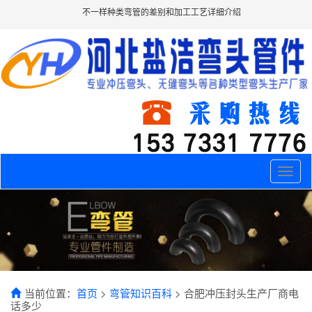
不一样种类弯管的差别和加工工艺详细介绍
Toggle
naviga
当前位置：
首页
>
弯管知识百科
> 合肥冲压封头生产厂商电
话多少