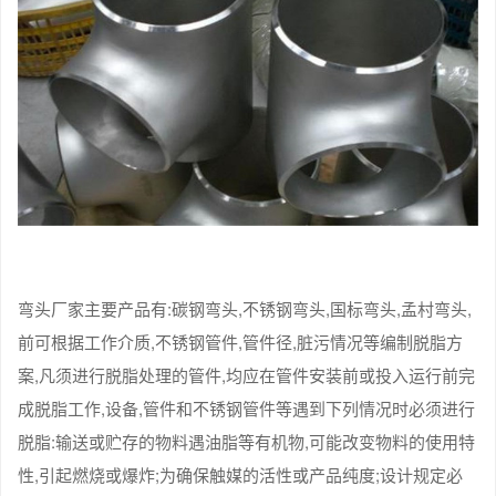
弯头厂家主要产品有:碳钢弯头,不锈钢弯头,国标弯头,孟村弯头,
前可根据工作介质,不锈钢管件,管件径,脏污情况等编制脱脂方
案,凡须进行脱脂处理的管件,均应在管件安装前或投入运行前完
成脱脂工作,设备,管件和不锈钢管件等遇到下列情况时必须进行
脱脂:输送或贮存的物料遇油脂等有机物,可能改变物料的使用特
性,引起燃烧或爆炸;为确保触媒的活性或产品纯度;设计规定必