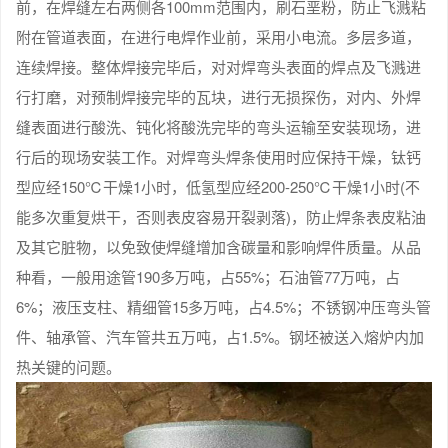
前，在焊缝左右两侧各100mm范围内，刷石垩粉，防止飞溅粘
附在管道表面，在进行电焊作业前，采用小电流。多层多道，
连续焊接。整体焊接完毕后，对对焊弯头表面的焊点及飞溅进
行打磨，对预制焊接完毕的瓦块，进行无损探伤，对内、外焊
缝表面进行酸洗、钝化将酸洗完毕的弯头运输至安装现场，进
行后的现场安装工作。对焊弯头焊条使用时应保持干燥，钛钙
型应经150℃干燥1小时，低氢型应经200-250℃干燥1小时(不
能多次重复烘干，否则表皮容易开裂剥落)，防止焊条表皮粘油
及其它脏物，以免致使焊缝增加含碳量和影响焊件质量。从品
种看，一般用途管190多万吨，占55%；石油管77万吨，占
6%；液压支柱、精细管15多万吨，占4.5%；不锈钢冲压弯头管
件、轴承管、汽车管共五万吨，占1.5%。钢坯被送入熔炉内加
热关键的问题。