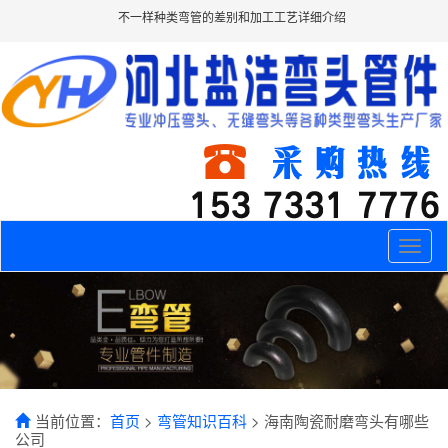
不一样种类弯管的差别和加工工艺详细介绍
Toggle
naviga
当前位置：
首页
>
弯管知识百科
> 海南陶瓷耐磨弯头有哪些
公司