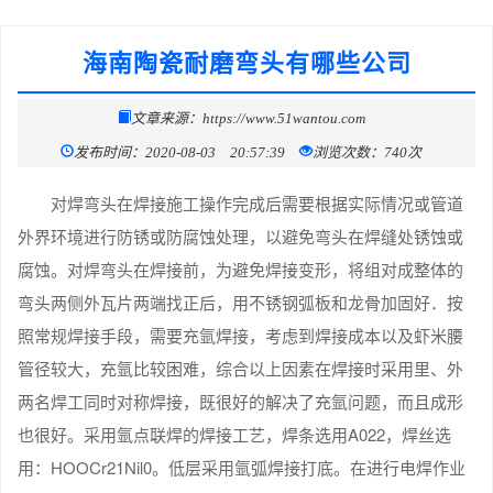
海南陶瓷耐磨弯头有哪些公司
文章来源：https://www.51wantou.com
发布时间：2020-08-03 20:57:39
浏览次数：740次
对焊弯头在焊接施工操作完成后需要根据实际情况或管道
外界环境进行防锈或防腐蚀处理，以避免弯头在焊缝处锈蚀或
腐蚀。对焊弯头在焊接前，为避免焊接变形，将组对成整体的
弯头两侧外瓦片两端找正后，用不锈钢弧板和龙骨加固好．按
照常规焊接手段，需要充氩焊接，考虑到焊接成本以及虾米腰
管径较大，充氩比较困难，综合以上因素在焊接时采用里、外
两名焊工同时对称焊接，既很好的解决了充氩问题，而且成形
也很好。采用氩点联焊的焊接工艺，焊条选用A022，焊丝选
用：HOOCr21Nil0。低层采用氩弧焊接打底。在进行电焊作业