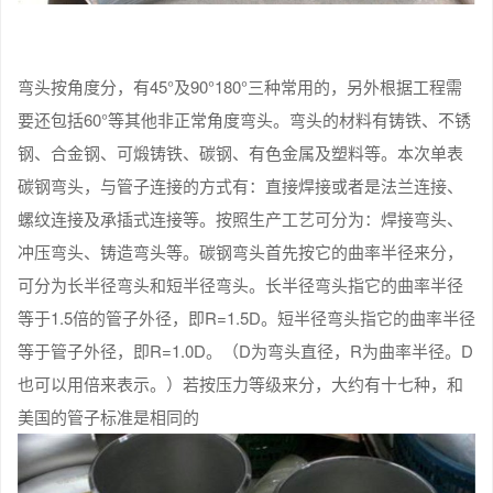
弯头按角度分，有45°及90°180°三种常用的，另外根据工程需
要还包括60°等其他非正常角度弯头。弯头的材料有铸铁、不锈
钢、合金钢、可煅铸铁、碳钢、有色金属及塑料等。本次单表
碳钢弯头，与管子连接的方式有：直接焊接或者是法兰连接、
螺纹连接及承插式连接等。按照生产工艺可分为：焊接弯头、
冲压弯头、铸造弯头等。碳钢弯头首先按它的曲率半径来分，
可分为长半径弯头和短半径弯头。长半径弯头指它的曲率半径
等于1.5倍的管子外径，即R=1.5D。短半径弯头指它的曲率半径
等于管子外径，即R=1.0D。（D为弯头直径，R为曲率半径。D
也可以用倍来表示。）若按压力等级来分，大约有十七种，和
美国的管子标准是相同的