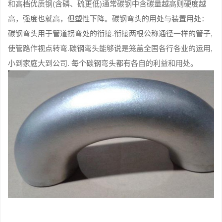
和高档优质钢(含磷、硫更低)通常碳钢中含碳量越高则硬度越
高，强度也就高，但塑性下降。碳钢弯头的用处与装置用处：
碳钢弯头用于管道拐弯处的衔接.衔接两根公称通径一样的管子,
使管路作视点转弯.碳钢弯头能够说是笼盖全国各行各业的运用,
小到家庭大到公司. 每个碳钢弯头都有各自的利益和用处。