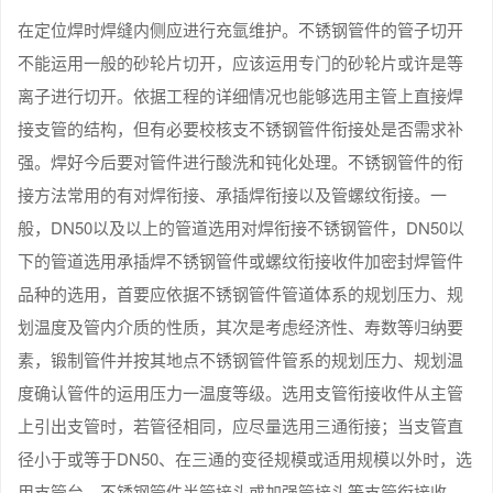
在定位焊时焊缝内侧应进行充氩维护。不锈钢管件的管子切开
不能运用一般的砂轮片切开，应该运用专门的砂轮片或许是等
离子进行切开。依据工程的详细情况也能够选用主管上直接焊
接支管的结构，但有必要校核支不锈钢管件衔接处是否需求补
强。焊好今后要对管件进行酸洗和钝化处理。不锈钢管件的衔
接方法常用的有对焊衔接、承插焊衔接以及管螺纹衔接。一
般，DN50以及以上的管道选用对焊衔接不锈钢管件，DN50以
下的管道选用承插焊不锈钢管件或螺纹衔接收件加密封焊管件
品种的选用，首要应依据不锈钢管件管道体系的规划压力、规
划温度及管内介质的性质，其次是考虑经济性、寿数等归纳要
素，锻制管件并按其地点不锈钢管件管系的规划压力、规划温
度确认管件的运用压力一温度等级。选用支管衔接收件从主管
上引出支管时，若管径相同，应尽量选用三通衔接；当支管直
径小于或等于DN50、在三通的变径规模或适用规模以外时，选
用支管台、不锈钢管件半管接头或加强管接头等支管衔接收