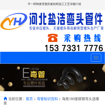
不一样种类弯管的差别和加工工艺详细介绍
Toggle
naviga
当前位置：
首页
>
弯管知识百科
> 海南180度碳钢弯头选哪
家