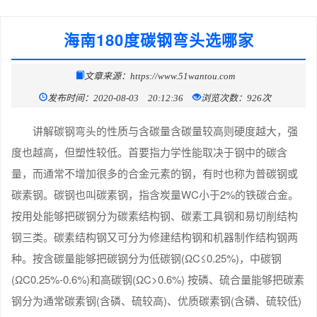
海南180度碳钢弯头选哪家
文章来源：https://www.51wantou.com
发布时间：2020-08-03 20:12:36
浏览次数：926次
讲解碳钢弯头的性质与含碳量含碳量较高则硬度越大，强
度也越高，但塑性较低。首要指力学性能取决于钢中的碳含
量，而通常不增加很多的合金元素的钢，有时也称为普碳钢或
碳素钢。碳钢也叫碳素钢，指含炭量WC小于2%的铁碳合金。
按用处能够把碳钢分为碳素结构钢、碳素工具钢和易切削结构
钢三类。碳素结构钢又可分为修建结构钢和机器制作结构钢两
种。按含碳量能够把碳钢分为低碳钢(ΩC≤0.25%)，中碳钢
(ΩC0.25%-0.6%)和高碳钢(ΩC>0.6%) 按磷、硫合量能够把碳素
钢分为通常碳素钢(含磷、硫较高)、优质碳素钢(含磷、硫较低)