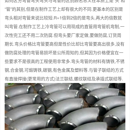
如何区分弯管弯头弯头与弯管的区别顾名思义在本质上是“头”和
“管”的其别,但是在制作工艺上却有很大的不同.更基本的区别是
弯头相对弯管来说比较短.R=1倍到2倍的是弯头,再大的倍数就
叫弯管.在制作工艺上冷弯管可以用现成的直管用弯管机弯制,一
次性完工还不用二次防腐.但弯头要厂家定做,要做防腐,订货周
期长.弯头价格比弯管要高但是性价比却比弯管要高出很多,没有
做防腐处理的弯管易损坏是公所周知的,但其因为价格便宜在一
些要求不是很高的工程使用非常多.弯头弯管的材料有铸铁,不锈
钢,合金钢,可煅铸铁,碳钢,有色金属及塑料等.与管子联结的方式
有直接焊接(更常用的方式)法兰联结,螺纹联结及承插式联结等.