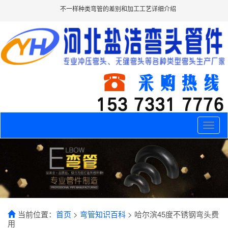
不一样种类弯管的差别和加工工艺详细介绍
Toggle
naviga
当前位置：
首页
>
弯管知识百科
> 哈尔滨45度不锈钢弯头费
用