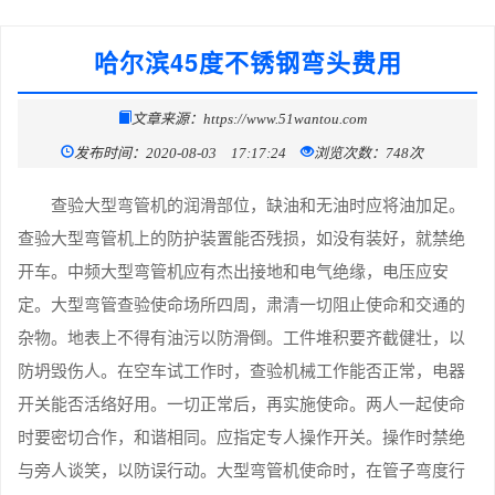
哈尔滨45度不锈钢弯头费用
文章来源：https://www.51wantou.com
发布时间：2020-08-03 17:17:24
浏览次数：748次
查验大型弯管机的润滑部位，缺油和无油时应将油加足。
查验大型弯管机上的防护装置能否残损，如没有装好，就禁绝
开车。中频大型弯管机应有杰出接地和电气绝缘，电压应安
定。大型弯管查验使命场所四周，肃清一切阻止使命和交通的
杂物。地表上不得有油污以防滑倒。工件堆积要齐截健壮，以
防坍毁伤人。在空车试工作时，查验机械工作能否正常，电器
开关能否活络好用。一切正常后，再实施使命。两人一起使命
时要密切合作，和谐相同。应指定专人操作开关。操作时禁绝
与旁人谈笑，以防误行动。大型弯管机使命时，在管子弯度行