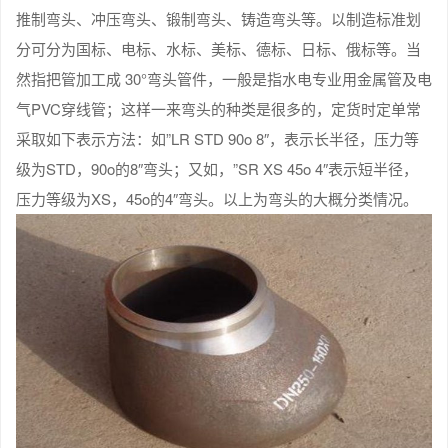
推制弯头、冲压弯头、锻制弯头、铸造弯头等。以制造标准划
分可分为国标、电标、水标、美标、德标、日标、俄标等。当
然指把管加工成 30°弯头管件，一般是指水电专业用金属管及电
气PVC穿线管；这样一来弯头的种类是很多的，定货时定单常
采取如下表示方法：如”LR STD 90o 8″，表示长半径，压力等
级为STD，90o的8″弯头；又如，”SR XS 45o 4″表示短半径，
压力等级为XS，45o的4″弯头。以上为弯头的大概分类情况。