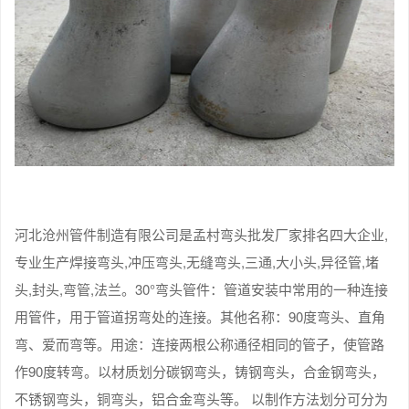
河北沧州管件制造有限公司是孟村弯头批发厂家排名四大企业,
专业生产焊接弯头,冲压弯头,无缝弯头,三通,大小头,异径管,堵
头,封头,弯管,法兰。30°弯头管件：管道安装中常用的一种连接
用管件，用于管道拐弯处的连接。其他名称：90度弯头、直角
弯、爱而弯等。用途：连接两根公称通径相同的管子，使管路
作90度转弯。以材质划分碳钢弯头，铸钢弯头，合金钢弯头，
不锈钢弯头，铜弯头，铝合金弯头等。 以制作方法划分可分为