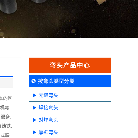
弯头产品中心
按弯头类型分类
无缝弯头
本的区
管机弯
焊接弯头
很多,
对焊弯头
铸铁,
厚壁弯头
插式联