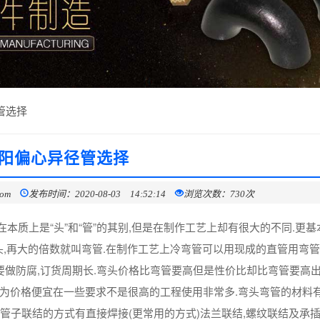
管选择
阳偏心异径管选择
com
发布时间：2020-08-03 14:52:14
浏览次数：730次
本质上是“头”和“管”的其别,但是在制作工艺上却有很大的不同.更基
弯头,再大的倍数就叫弯管.在制作工艺上冷弯管可以用现成的直管用弯
要做防腐,订货周期长.弯头价格比弯管要高但是性价比却比弯管要高出
为价格便宜在一些要求不是很高的工程使用非常多.弯头弯管的材料有
.与管子联结的方式有直接焊接(更常用的方式)法兰联结,螺纹联结及承