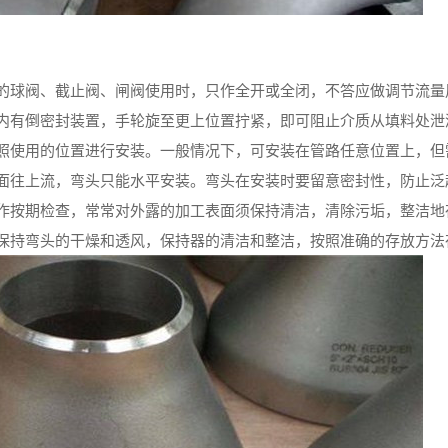
的球阀、截止阀、闸阀使用时，只作全开或全闭，不答应做调节流量
内有倒密封装置，手轮旋至更上位置拧紧，即可阻止介质从填料处泄
照使用的位置进行安装。一般情况下，可安装在管路任意位置上，但
面往上流，弯头只能水平安装。弯头在安装时要留意密封性，防止泛
作按期检查，常常对外露的加工表面须保持清洁，清除污垢，整洁地
保持弯头的干燥和透风，保持器的清洁和整洁，按照准确的存放方法