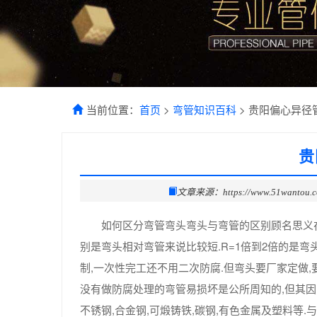
当前位置：
首页
>
弯管知识百科
> 贵阳偏心异径
贵
文章来源：https://www.51wantou.
如何区分弯管弯头弯头与弯管的区别顾名思义在
别是弯头相对弯管来说比较短.R=1倍到2倍的是
制,一次性完工还不用二次防腐.但弯头要厂家定做,
没有做防腐处理的弯管易损坏是公所周知的,但其因
不锈钢,合金钢,可煅铸铁,碳钢,有色金属及塑料等