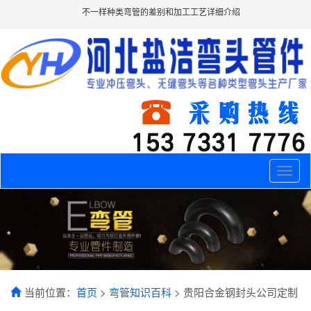
不一样种类弯管的差别和加工工艺详细介绍
Toggle
naviga
当前位置：
首页
>
弯管知识百科
> 贵阳合金钢封头公司定制