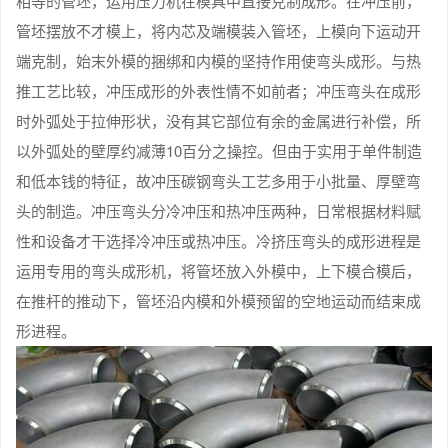
相等的管坯，运用压力机在模具中直接克制成形。在冲压前，
管坯摆放不才模上，将内芯及端模装入管坯，上模向下运动开
端克制，始末外模的捆绑和内模的坚持作用使弯头成形。与热
推工艺比较，冲压成形的外表性情不如前者；冲压弯头在成形
时外弧处于拉伸形状，没有其它部位有余的金属进行补偿，所
以外弧处的壁厚约减薄10百分之操控。但由于实用于单件制造
和低本钱的特征，故冲压碳钢弯头工艺多用于小批量、厚壁弯
头的制造。冲压弯头分冷冲压和热冲压两种，日常根据材料赋
性和设备才干选择冷冲压或热冲压。冷挤压弯头的成形进程是
运用专用的弯头成形机，将管坯放入外模中，上下模合模后，
在推杆的推动下，管坯沿内模和外模预留的空地运动而结束成
形进程。