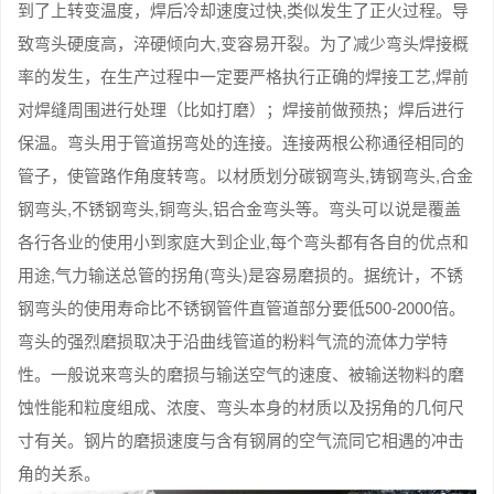
到了上转变温度，焊后冷却速度过快,类似发生了正火过程。导
致弯头硬度高，淬硬倾向大,变容易开裂。为了减少弯头焊接概
率的发生，在生产过程中一定要严格执行正确的焊接工艺,焊前
对焊缝周围进行处理（比如打磨）；焊接前做预热；焊后进行
保温。弯头用于管道拐弯处的连接。连接两根公称通径相同的
管子，使管路作角度转弯。以材质划分碳钢弯头,铸钢弯头,合金
钢弯头,不锈钢弯头,铜弯头,铝合金弯头等。弯头可以说是覆盖
各行各业的使用小到家庭大到企业,每个弯头都有各自的优点和
用途,气力输送总管的拐角(弯头)是容易磨损的。据统计，不锈
钢弯头的使用寿命比不锈钢管件直管道部分要低500-2000倍。
弯头的强烈磨损取决于沿曲线管道的粉料气流的流体力学特
性。一般说来弯头的磨损与输送空气的速度、被输送物料的磨
蚀性能和粒度组成、浓度、弯头本身的材质以及拐角的几何尺
寸有关。钢片的磨损速度与含有钢屑的空气流同它相遇的冲击
角的关系。