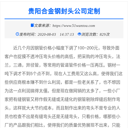
贵阳合金钢封头公司定制
文章来源：https://www.51wantou.com
发布时间：2020-08-03 14:37:13
浏览次数：829次
近几个月因钢管价格小幅度下调了100~200元，导致外面
客户也捉摸不透冲压弯头价格的高低，把采购的冲压弯头，法
兰，三通，异径管，等常用的管道管件价格一压再压。钢材一
吨下调才不到5个点不到，现在人工费用又这么高，使得我们这
些供应商根本赚不到什么利润，都是一些老关系了，也不想因
为这一点利润搞得太僵。但是现在做网销的太多了，一些小厂
家把有缝钢管又称作假无缝或无缝化的钢管剔除焊缝后制作弯
头，这样就大大节约成本，而且制作出来的弯头不是专业的人
员也检查不出是有缝弯头还是无缝弯头，只看价格，哪那些小
厂的产品跟我们相比，使得我们的质量优势展现不出来，只能