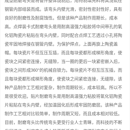
成型耐磨弯头是将管件整体烧制后，用特制填充料将其浇筑在
钢管内部组装而成。该弯头内壁光滑，密封性密封性好，具有
良好的耐磨性及耐腐蚀性。但是该种产品制作周期长，成本
高。点焊装卡式耐磨弯头是用耐高温强力粘胶将中间带孔的氧
化铝陶瓷片粘贴在弯头内壁，同时配合点焊工艺透过小孔将陶
瓷牢固地焊接在钢管内壁。为保护焊点，上面再旋上陶瓷盖
帽。每块瓷片不但互压互插，而且每块瓷都形成梯形角度，使
瓷块之间紧密连接，无缝隙，当一圈的更后一块紧密嵌入后，
瓷块之间形成360°的机械自锁力。每块瓷片不但互压互插，而
且每块瓷都形成梯形角度，使瓷块之间紧密连接，无缝隙，该
种产品制作工艺相对复杂，制作周期较长，成本较高。所以不
是很受欢迎。贴片耐磨弯头是用耐高温强力粘胶将氧化铝陶瓷
片粘贴在弯头内壁，经加温固化后形成牢固防磨层。该种产品
制作工艺相对比较简单，制作周期又短，而且成本相对较低。
目前，耐磨弯头比传统弯头更受行业人士青睐，而科技的不断