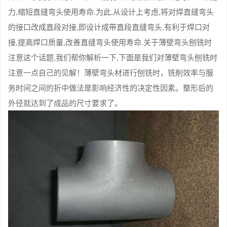
力,缩短直缝弯头使用寿命.为此,从设计上考虑,将对焊直缝弯头
的接口改成直段对接,即设计成带直段直缝弯头,有利于焊口对
接,提高焊口质量,改善直缝弯头使用寿命.关于薄壁弯头刨铣时
注意这个话题,我们帮你解析一下,下面是我们对薄壁弯头刨铣时
注意一点自己的见解！薄壁弯头材进行刨铣时，铣削效率与服
务时间之间的折中做法是影响经济性的决定性因素。整形后的
外径就达到了成品的尺寸要求了。