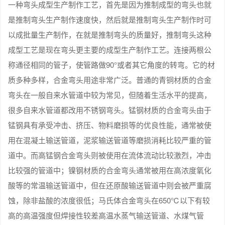
一种弯头成型生产制作工艺，首先是因为推制成型的弯头也就
是推制弯头生产制作速度快，然后就是推制弯头生产制作时可
以成批量生产制作，在就是推制弯头的质量好，推制弯头这种
成型工艺是现在弯头更主要的成型生产制作工艺。连接两根公
称通径相同的管子，使管路做90°或者其它角度的转弯。它的材
质多种多样，合金弯头用途非常广泛。普通的青铜材质的合金
弯头在一般自来水管道中较为常见，但随着生活水平的提高，
很多自来水管道都改用不锈钢弯头。锰钢材质的合金弯头由于
锰钢具有承受冲击、挤压、物料磨损等的优良性能，通常被使
用在混凝土输送管道，泥浆输送管道等磨损消耗比较严重的管
道中。而高锰钢合金弯头则被使用在流体流动比较激烈，冲击
比较强的管道中；镍钢材质的合金弯头通常被用在高浓度氧化
酸等的常温输送管道中，但在还原酸输送管道中则会被严重腐
蚀，除非盐酸的浓度很低；马氏体合金弯头在650℃以下有较
高的高温强度但焊接性较差高温水蒸气输送管道、水煤气管