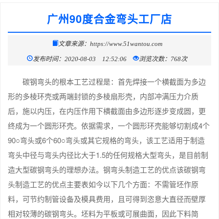
广州90度合金弯头工厂店
文章来源：https://www.51wantou.com
发布时间：2020-08-03 12:52:06
浏览次数：768次
碳钢弯头的根本工艺过程是：首先焊接一个横截面为多边
形的多棱环壳或两端封锁的多棱扇形壳，内部冲满压力介质
后，施以内压，在内压作用下横截面由多边形逐步变成圆，更
终成为一个圆形环壳。依据需求，一个圆形环壳能够切割成4个
90○弯头或6个60○弯头或其它规格的弯头，该工艺适用于制造
弯头中径与弯头内径比大于1.5的任何规格大型弯头，是目前制
造大型碳钢弯头的理想办法。钢弯头制造工艺的优点该碳钢弯
头制造工艺的优点主要表如今以下几个方面：不需管坯作原
料，可节约制管设备及模具费用，且可得到恣意大直径而壁厚
相对较薄的碳钢弯头。坯料为平板或可展曲面，因此下料简