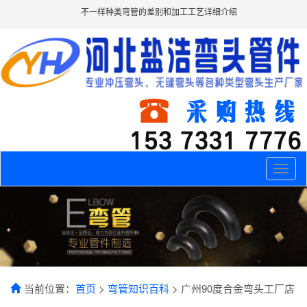
不一样种类弯管的差别和加工工艺详细介绍
Toggle
naviga
当前位置：
首页
>
弯管知识百科
> 广州90度合金弯头工厂店