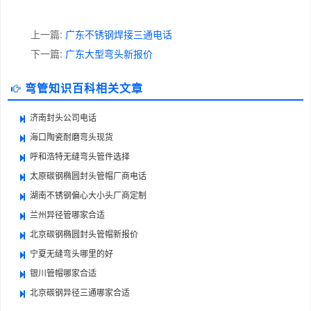
上一篇:
广东不锈钢焊接三通电话
下一篇:
广东大型弯头新报价
弯管知识百科相关文章
济南封头公司电话
海口陶瓷耐磨弯头现货
呼和浩特无缝弯头管件选择
太原碳钢椭圆封头管帽厂商电话
湖南不锈钢偏心大小头厂商定制
兰州异径管哪家合适
北京碳钢椭圆封头管帽新报价
宁夏无缝弯头哪里的好
银川管帽哪家合适
北京碳钢异径三通哪家合适