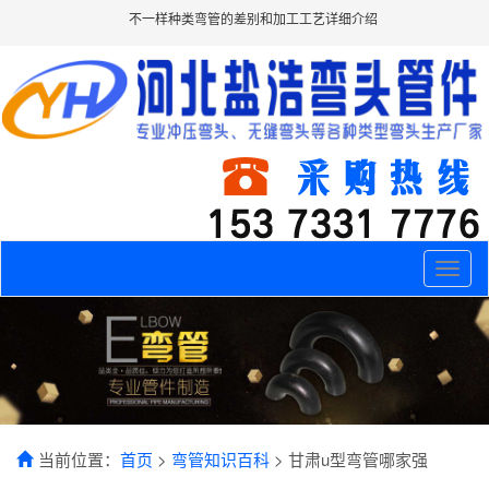
不一样种类弯管的差别和加工工艺详细介绍
Toggle
naviga
当前位置：
首页
>
弯管知识百科
> 甘肃u型弯管哪家强