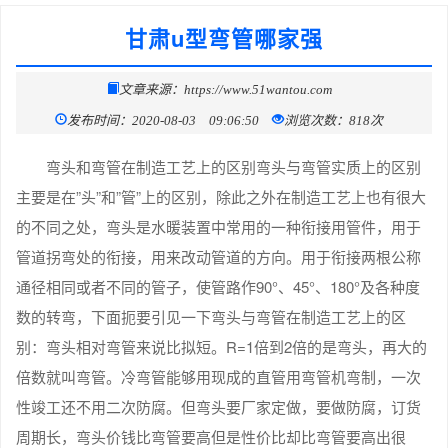
甘肃u型弯管哪家强
文章来源：https://www.51wantou.com
发布时间：2020-08-03 09:06:50
浏览次数：818次
弯头和弯管在制造工艺上的区别弯头与弯管实质上的区别
主要是在”头”和”管”上的区别，除此之外在制造工艺上也有很大
的不同之处，弯头是水暖装置中常用的一种衔接用管件，用于
管道拐弯处的衔接，用来改动管道的方向。用于衔接两根公称
通径相同或者不同的管子，使管路作90°、45°、180°及各种度
数的转弯，下面扼要引见一下弯头与弯管在制造工艺上的区
别：弯头相对弯管来说比拟短。R=1倍到2倍的是弯头，再大的
倍数就叫弯管。冷弯管能够用现成的直管用弯管机弯制，一次
性竣工还不用二次防腐。但弯头要厂家定做，要做防腐，订货
周期长，弯头价钱比弯管要高但是性价比却比弯管要高出很