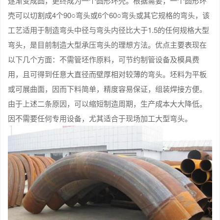
逐渐变成圆，更终成为一个圆形环壳。根据需要，一个圆形环
壳可以切割成4个90○弯头或6个60○弯头或其它规格的弯头，该
工艺适用于制造弯头中径与弯头内径比大于1.5的任何规格大型
弯头，是目前制造大型承压弯头的理想方法。优点主要表现在
以下几个方面：不需管坯作原料，可节约制管设备及模具费
用，且可得到任意大直径而壁厚相对较薄的弯头。坯料为平板
或可展曲面，因而下料简单，精度容易保证，组装焊接方便。
由于上述二条原因，可以缩短制造周期，生产成本大大降低。
因不需要任何专用设备，尤其适合于现场加工大型弯头。