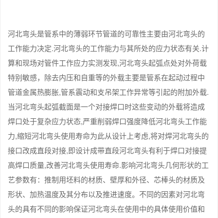
河北弯头是管系中的薄弱环节管道的可靠性主要由河北弯头的
工作能力决定.河北弯头的工作能力与其所处的应力状态有关.计
算和现场对管件工作应力实测发现,河北弯头起弧点处对外荷载
特别敏感，除去内压和自重等的外载主要是管系在起动过程中
管道金属热膨胀,管系震动和支吊架工作异常等引起的附加外载.
当河北弯头起弧截面是一个对接焊口时这些变动的外载将造成
焊口处于复杂应力状态,严重削弱焊口强度降低河北弯头工作能
力,缩短河北弯头使用寿命为此从设计上考虑,将对焊河北弯头的
接口改成直段对接,即设计成带直段河北弯头有利于焊口对接提
高焊口质量,改善河北弯头使用寿命.影响河北弯头几何形状的工
艺参数有：推制用坯料的材质、壁厚和外径、芯棒头的材质及
形状、加热温度及其分布以及推进速度。不同的因素对河北弯
头的具有不同的影响保证河北弯头在使用中的具体使用价值和