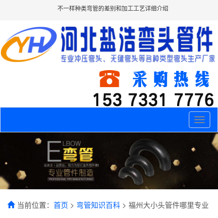
不一样种类弯管的差别和加工工艺详细介绍
Toggle
naviga
当前位置：
首页
>
弯管知识百科
> 福州大小头管件哪里专业