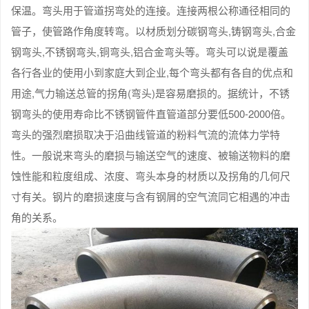
保温。弯头用于管道拐弯处的连接。连接两根公称通径相同的
管子，使管路作角度转弯。以材质划分碳钢弯头,铸钢弯头,合金
钢弯头,不锈钢弯头,铜弯头,铝合金弯头等。弯头可以说是覆盖
各行各业的使用小到家庭大到企业,每个弯头都有各自的优点和
用途,气力输送总管的拐角(弯头)是容易磨损的。据统计，不锈
钢弯头的使用寿命比不锈钢管件直管道部分要低500-2000倍。
弯头的强烈磨损取决于沿曲线管道的粉料气流的流体力学特
性。一般说来弯头的磨损与输送空气的速度、被输送物料的磨
蚀性能和粒度组成、浓度、弯头本身的材质以及拐角的几何尺
寸有关。钢片的磨损速度与含有钢屑的空气流同它相遇的冲击
角的关系。