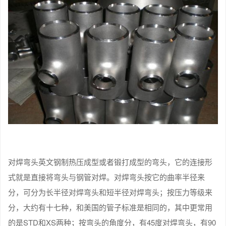
对焊弯头英文钢制热压成型或者锻打成型的弯头，它的连接形
式就是直接将弯头与钢管对焊。对焊弯头按它的曲率半径来
分，可分为长半径对焊弯头和短半径对焊弯头；按压力等级来
分，大约有十七种，和美国的管子标准是相同的，其中更常用
的是STD和XS两种；按弯头的角度分，有45度对焊弯头，有90